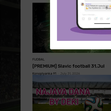
FUDBAL
[PREMIUM] Slavic football 31.Jul
Konoplyanka 91
-
July 31, 2026