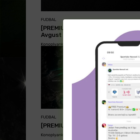
FUDBAL
[PREMIUM] Superliga Srbije 02.
Avgust
Konoplyanka 91
-
August 2, 2026
FUDBAL
[PREMIUM] Slavic football 01. Avgu
Konoplyanka 91
-
August 1, 2026