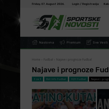
Friday, 07. August 2026.
Login / Registracija
Kak
Naslovna
Premium
Sve Vesti
Home
Fudbal
Najave i prognoze Fudbal
Najave i prognoze Fud
3 za 3
Bet Info Fudbal
H2H Fudbal
Najave i prog