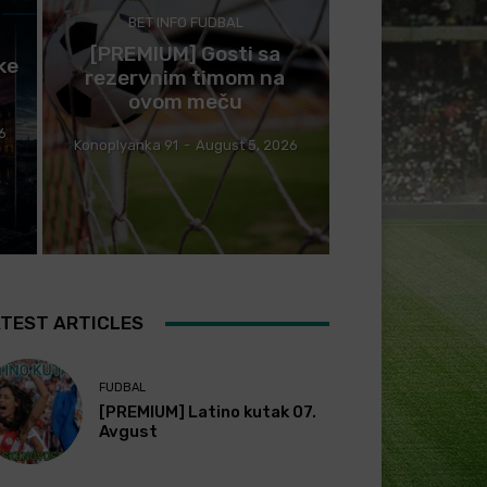
BET INFO FUDBAL
[PREMIUM] Gosti sa
ke
rezervnim timom na
ovom meču
6
Konoplyanka 91
-
August 5, 2026
TEST ARTICLES
FUDBAL
[PREMIUM] Latino kutak 07.
Avgust