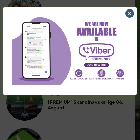
FUDBAL
×
[PREMIUM] Latino kutak 07. Avgust
FUDBAL
[PREMIUM] Skandinavske lige 07.
Avgust
FUDBAL
[PREMIUM] Skandinavske lige 06.
Avgust