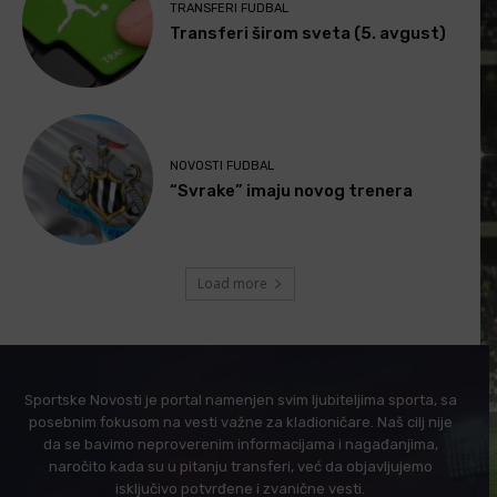
TRANSFERI FUDBAL
Transferi širom sveta (5. avgust)
NOVOSTI FUDBAL
“Svrake” imaju novog trenera
Load more
Sportske Novosti je portal namenjen svim ljubiteljima sporta, sa
posebnim fokusom na vesti važne za kladioničare. Naš cilj nije
da se bavimo neproverenim informacijama i nagađanjima,
naročito kada su u pitanju transferi, već da objavljujemo
isključivo potvrđene i zvanične vesti.