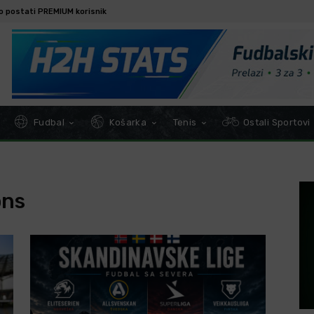
o postati PREMIUM korisnik
Fudbal
Košarka
Tenis
Ostali Sportovi
ons