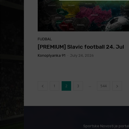
FUDBAL
[PREMIUM] Slavic football 24. Jul
Konoplyanka 91
-
July 24, 2026
...
1
2
3
544
Sportske Novosti je porta