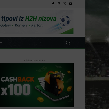
- Advertisement -