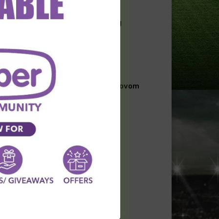
NOVOSTI FUDBAL
“Svrake” imaju novog
trenera
BET INFO FUDBAL
[PREMIUM] Gosti sa
rezervnim timom na ovom
meču
Load more