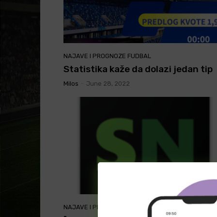
NAJAVE I PROGNOZE FUDBAL
Statistika kaže da dolazi jedan tip
Milos
-
June 28, 2022
NAJAVE I PROGNOZE FUDBAL