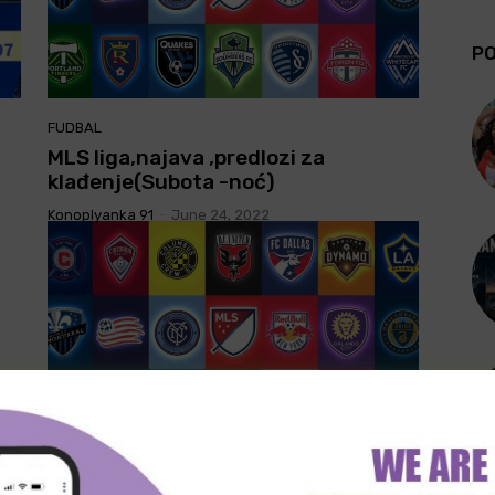
PO
FUDBAL
MLS liga,najava ,predlozi za
klađenje(Subota -noć)
Konoplyanka 91
-
June 24, 2022
NAJAVE I PROGNOZE FUDBAL