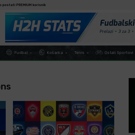
o postati PREMIUM korisnik
Fudbal
Košarka
Tenis
Ostali Sportovi
ons