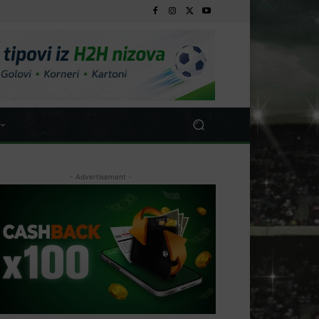
- Advertisement -