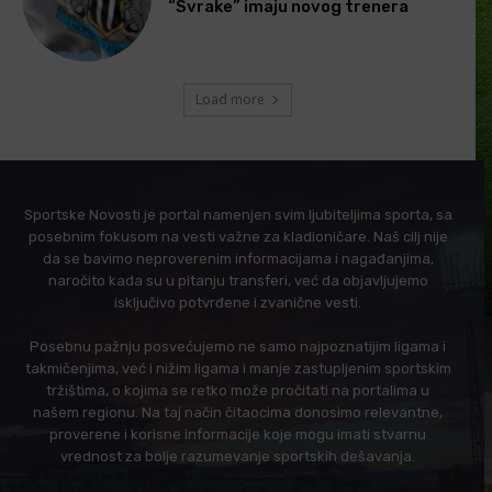
“Svrake” imaju novog trenera
Load more
Sportske Novosti je portal namenjen svim ljubiteljima sporta, sa
posebnim fokusom na vesti važne za kladioničare. Naš cilj nije
da se bavimo neproverenim informacijama i nagađanjima,
naročito kada su u pitanju transferi, već da objavljujemo
isključivo potvrđene i zvanične vesti.
Posebnu pažnju posvećujemo ne samo najpoznatijim ligama i
takmičenjima, već i nižim ligama i manje zastupljenim sportskim
tržištima, o kojima se retko može pročitati na portalima u
našem regionu. Na taj način čitaocima donosimo relevantne,
proverene i korisne informacije koje mogu imati stvarnu
vrednost za bolje razumevanje sportskih dešavanja.