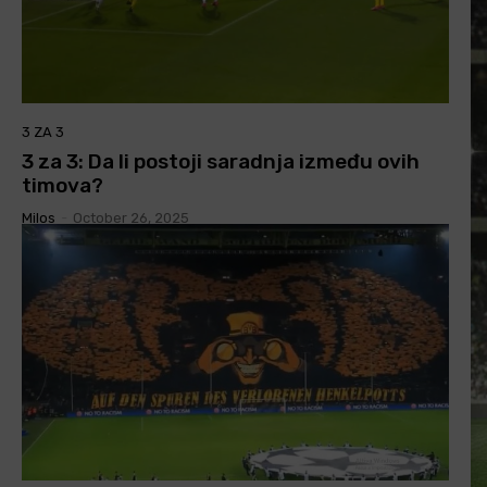
3 ZA 3
3 za 3: Da li postoji saradnja između ovih
timova?
Milos
-
October 26, 2025