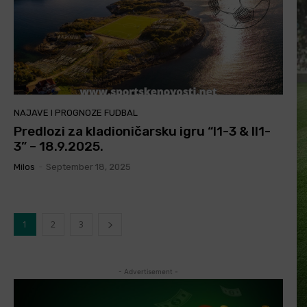
NAJAVE I PROGNOZE FUDBAL
Predlozi za kladioničarsku igru “I1-3 & II1-
3” – 18.9.2025.
Milos
-
September 18, 2025
1
2
3
- Advertisement -