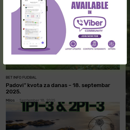
BET INFO FUDBAL
Padovi“ kvota za danas – 18. septembar
2025.
Milos
-
September 18, 2025