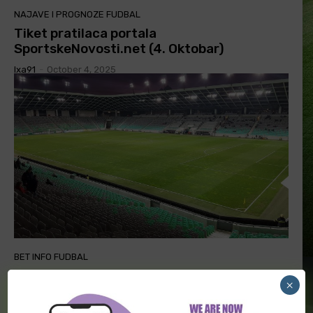
NAJAVE I PROGNOZE FUDBAL
Tiket pratilaca portala
SportskeNovosti.net (4. Oktobar)
Ixa91
-
October 4, 2025
BET INFO FUDBAL
[PREMIUM] Gosti bez šestorice igrača,
×
među njima najbolji napadači
Milos
-
September 18, 2025