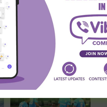
Nov trener preuzima kormilo Sevilje
na tri godine
Milos
-
June 17, 2025
TRANSFERI FUDBAL
Razmena na pomolu: Teo i Vlahović
menjaju dresove?
Milos
-
June 16, 2025