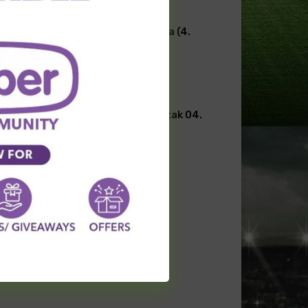
TRANSFERI FUDBAL
Transferi širom sveta (4.
avgust)
FUDBAL
[PREMIUM] Latino kutak 04.
Avgust
Load more