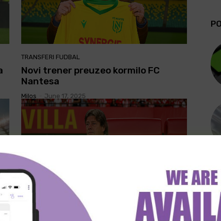
PO
TRANSFERI FUDBAL
a
Novi trener preuzeo kormilo FC
Nantesa
Milos
-
June 17, 2025
NOVOSTI FUDBAL