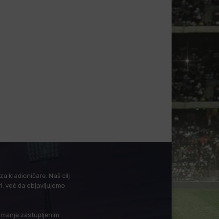
a kladioničare. Naš cilj
i, već da objavljujemo
i manje zastupljenim