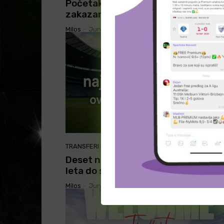
Početak nove sezone La Lige
zakazan za avgust 2025. godine
Milos
-
June 17, 2025
TRANSFERI FUDBAL
Deset najskupljih transfera ovog
leta do sad
Milos
-
June 16, 2025