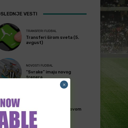
SLEDNJE VESTI
TRANSFERI FUDBAL
Transferi širom sveta (5.
avgust)
NOVOSTI FUDBAL
“Svrake” imaju novog
trenera
×
BET INFO FUDBAL
[PREMIUM] Gosti sa
rezervnim timom na ovom
meču