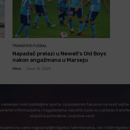
TRANSFERI FUDBAL
Napadač prelazi u Newell’s Old Boys
nakon angažmana u Marseju
Milos
-
June 15, 2025
l namenjen svim ljubiteljima sporta, sa posebnim fokusom na vesti važne z
verenim informacijama i nagađanjima, naročito kada su u pitanju transfer
isključivo potvrđene i zvanične vesti.
ujemo ne samo najpoznatijim ligama i takmičenjima, već i nižim ligama 