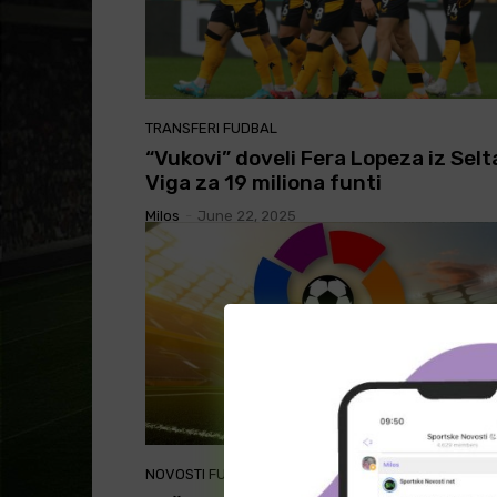
TRANSFERI FUDBAL
“Vukovi” doveli Fera Lopeza iz Selt
Viga za 19 miliona funti
Milos
-
June 22, 2025
NOVOSTI FUDBAL