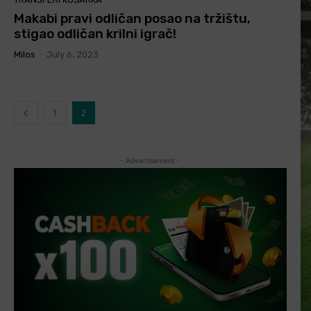
Makabi pravi odličan posao na tržištu,
stigao odličan krilni igrač!
Milos
-
July 6, 2023
1
2
- Advertisement -