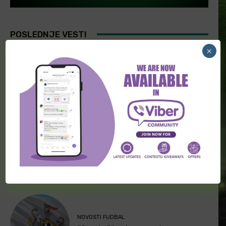
POSLEDNJE VESTI
×
FUDBAL
[PREMIUM] Skandinavske lige 06.
Avgust
TRANSFERI FUDBAL
Transferi širom sveta (5. avgust)
NOVOSTI FUDBAL