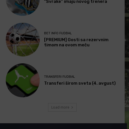
“Svrake” imaju novog trenera
BET INFO FUDBAL
[PREMIUM] Gosti sa rezervnim
timom na ovom meču
TRANSFERI FUDBAL
Transferi širom sveta (4. avgust)
Load more