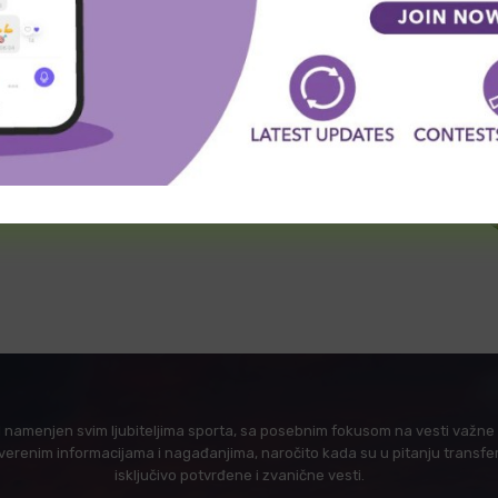
l namenjen svim ljubiteljima sporta, sa posebnim fokusom na vesti važne z
verenim informacijama i nagađanjima, naročito kada su u pitanju transfer
isključivo potvrđene i zvanične vesti.