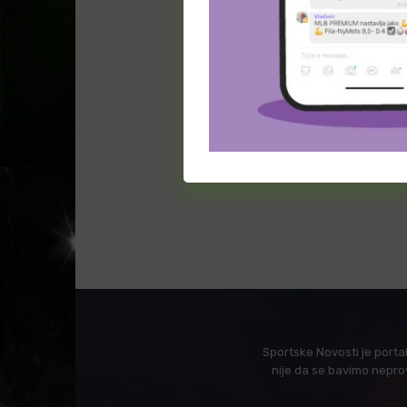
Sportske Novosti je porta
nije da se bavimo nepro