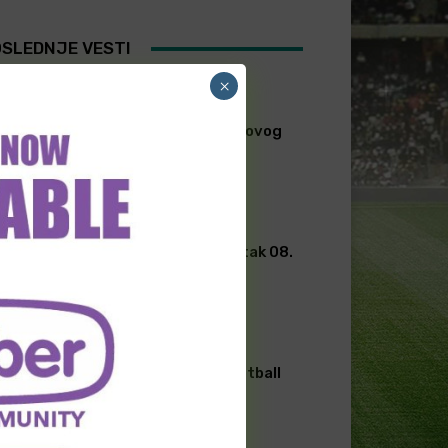
SLEDNJE VESTI
×
NOVOSTI FUDBAL
“Slonovi” imenovali novog
selektora
FUDBAL
[PREMIUM] Latino kutak 08.
Avgust
FUDBAL
[PREMIUM] Slavic football
08. Avgust