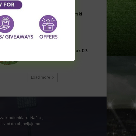
FUDBAL
[Premium] Skandinavski
fudbal 08. Avgust
FUDBAL
[PREMIUM] Latino kutak 07.
Avgust
Load more
a kladioničare. Naš cilj
i, već da objavljujemo