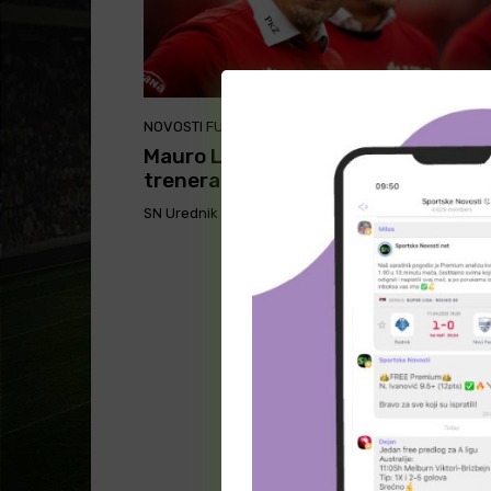
NOVOSTI FUDBAL
Mauro Lustrinelli favorit za novog
trenera Union Berlina
SN Urednik
-
May 17, 2026