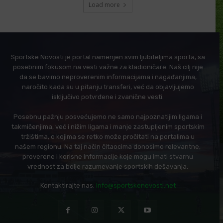
Load more
Sportske Novosti je portal namenjen svim ljubiteljima sporta, sa
posebnim fokusom na vesti važne za kladioničare. Naš cilj nije
da se bavimo neproverenim informacijama i nagađanjima,
naročito kada su u pitanju transferi, već da objavljujemo
isključivo potvrđene i zvanične vesti.
Posebnu pažnju posvećujemo ne samo najpoznatijim ligama i
takmičenjima, već i nižim ligama i manje zastupljenim sportskim
tržištima, o kojima se retko može pročitati na portalima u
našem regionu. Na taj način čitaocima donosimo relevantne,
proverene i korisne informacije koje mogu imati stvarnu
vrednost za bolje razumevanje sportskih dešavanja.
Kontaktirajte nas:
info@sportskenovosti.net