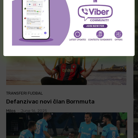
menjaju dresove?
Milos
-
June 16, 2025
TRANSFERI FUDBAL
Defanzivac novi član Bornmuta
Milos
-
June 16, 2025