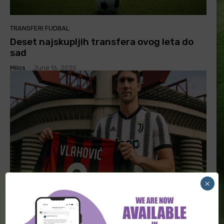
TRANSFERI FUDBAL
Deset najskupljih transfera ovog leta do
sad
Milos
-
June 16, 2025
×
TRANSFERI FUDBAL
Razmena na pomolu: Teo i Vlahović