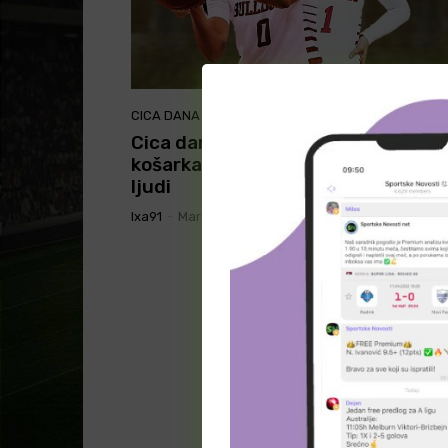
CICA DANA
Cica dana: Atraktivna koledž
košarkašica koju prati pola miliona
ljudi
Ixa91
-
March 17, 2023