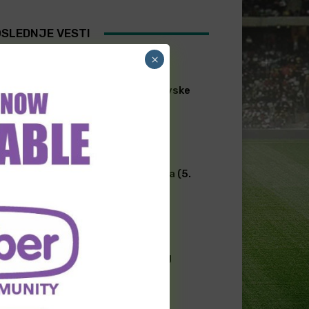
SLEDNJE VESTI
×
FUDBAL
[PREMIUM] Skandinavske
lige 06. Avgust
TRANSFERI FUDBAL
Transferi širom sveta (5.
avgust)
NOVOSTI FUDBAL
“Svrake” imaju novog
trenera