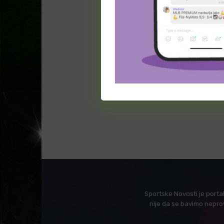
Sportske Novosti je porta
nije da se bavimo nepro