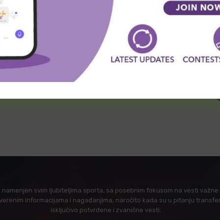
l namenjen svim ljubiteljima sporta, sa posebnim fokusom na vesti važne z
verenim informacijama i nagađanjima, naročito kada su u pitanju transfer
isključivo potvrđene i zvanične vesti.