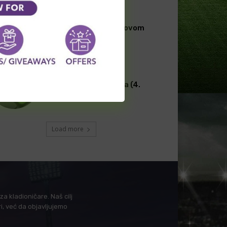
BET INFO FUDBAL
[PREMIUM] Gosti sa
rezervnim timom na ovom
meču
TRANSFERI FUDBAL
Transferi širom sveta (4.
avgust)
Load more
a kladioničare. Naš cilj
i, već da objavljujemo