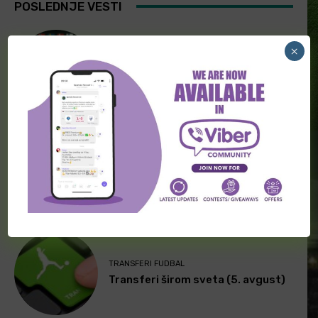
POSLEDNJE VESTI
×
FUDBAL
[PREMIUM] Skandinavske lige 07.
Avgust
FUDBAL
[PREMIUM] Skandinavske lige 06.
Avgust
TRANSFERI FUDBAL
Transferi širom sveta (5. avgust)