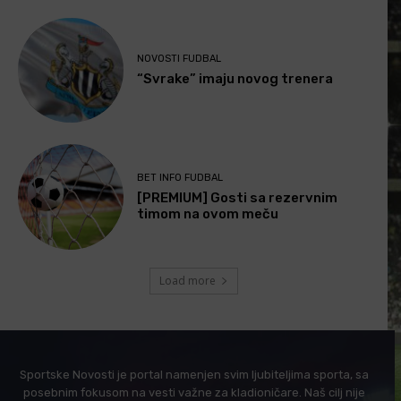
NOVOSTI FUDBAL
“Svrake” imaju novog trenera
BET INFO FUDBAL
[PREMIUM] Gosti sa rezervnim
timom na ovom meču
Load more
Sportske Novosti je portal namenjen svim ljubiteljima sporta, sa
posebnim fokusom na vesti važne za kladioničare. Naš cilj nije