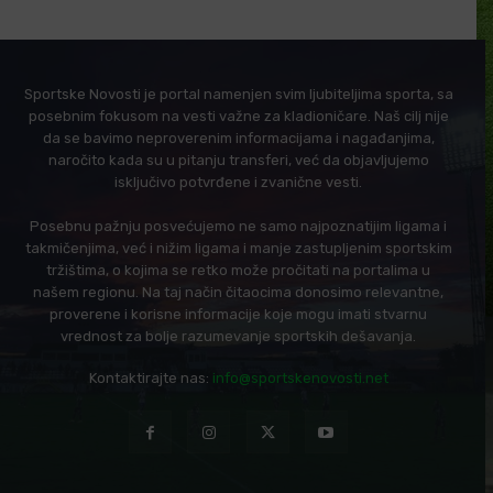
Sportske Novosti je portal namenjen svim ljubiteljima sporta, sa
posebnim fokusom na vesti važne za kladioničare. Naš cilj nije
da se bavimo neproverenim informacijama i nagađanjima,
naročito kada su u pitanju transferi, već da objavljujemo
isključivo potvrđene i zvanične vesti.
Posebnu pažnju posvećujemo ne samo najpoznatijim ligama i
takmičenjima, već i nižim ligama i manje zastupljenim sportskim
tržištima, o kojima se retko može pročitati na portalima u
našem regionu. Na taj način čitaocima donosimo relevantne,
proverene i korisne informacije koje mogu imati stvarnu
vrednost za bolje razumevanje sportskih dešavanja.
Kontaktirajte nas:
info@sportskenovosti.net