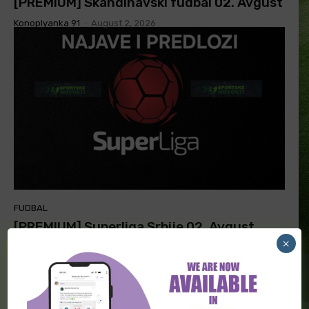
[PREMIUM] Skandinavski fudbal 02. Avgust
Konoplyanka 91
-
August 2, 2026
FUDBAL
[PREMIUM] Superliga Srbije 02. Avgust
×
Konoplyanka 91
-
August 2, 2026