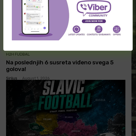
H2H FUDBAL
Na poslednjih 6 susreta viđeno svega 5
golova!
Sirijus
-
August 1, 2026