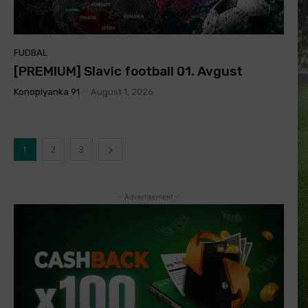
FUDBAL
[PREMIUM] Slavic football 01. Avgust
Konoplyanka 91
-
August 1, 2026
1
2
3
- Advertisement -