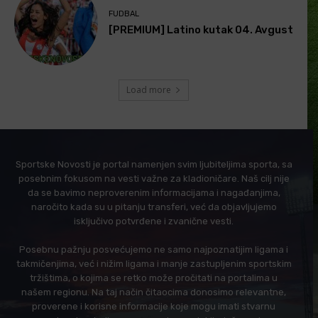
FUDBAL
[PREMIUM] Latino kutak 04. Avgust
Load more
Sportske Novosti je portal namenjen svim ljubiteljima sporta, sa
posebnim fokusom na vesti važne za kladioničare. Naš cilj nije
da se bavimo neproverenim informacijama i nagađanjima,
naročito kada su u pitanju transferi, već da objavljujemo
isključivo potvrđene i zvanične vesti.
Posebnu pažnju posvećujemo ne samo najpoznatijim ligama i
takmičenjima, već i nižim ligama i manje zastupljenim sportskim
tržištima, o kojima se retko može pročitati na portalima u
našem regionu. Na taj način čitaocima donosimo relevantne,
proverene i korisne informacije koje mogu imati stvarnu