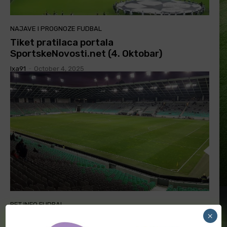
NAJAVE I PROGNOZE FUDBAL
Tiket pratilaca portala
SportskeNovosti.net (4. Oktobar)
Ixa91
-
October 4, 2025
BET INFO FUDBAL
×
[PREMIUM] Gosti bez šestorice igrača,