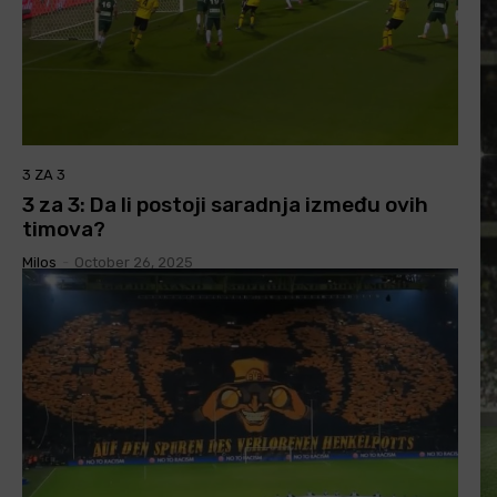
3 ZA 3
3 za 3: Da li postoji saradnja između ovih
timova?
Milos
-
October 26, 2025