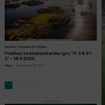
NAJAVE I PROGNOZE FUDBAL
Predlozi za kladioničarsku igru “I1-3 & II1-
3” – 18.9.2025.
Milos
-
September 18, 2025
1
2
3
- Advertisement -