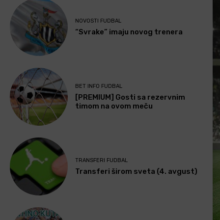
NOVOSTI FUDBAL
“Svrake” imaju novog trenera
BET INFO FUDBAL
[PREMIUM] Gosti sa rezervnim
timom na ovom meču
TRANSFERI FUDBAL
Transferi širom sveta (4. avgust)