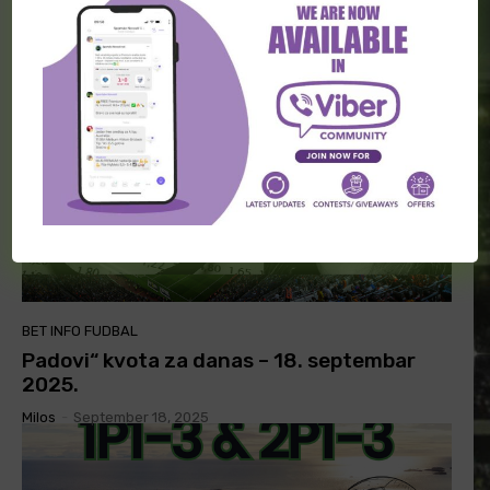
među njima najbolji napadači
Milos
-
September 18, 2025
BET INFO FUDBAL
Padovi“ kvota za danas – 18. septembar
2025.
Milos
-
September 18, 2025