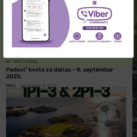
BET INFO FUDBAL
Padovi“ kvota za danas – 8. septembar
2025.
Milos
-
September 8, 2025