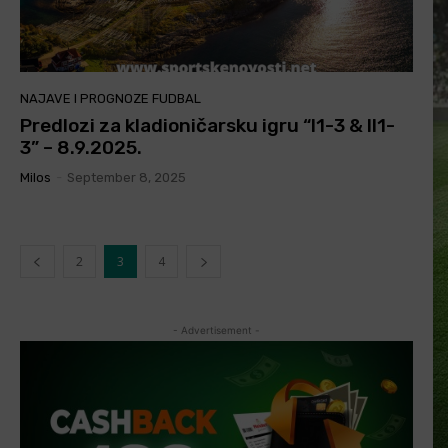
NAJAVE I PROGNOZE FUDBAL
Predlozi za kladioničarsku igru “I1-3 & II1-
3” – 8.9.2025.
Milos
-
September 8, 2025
2
3
4
- Advertisement -