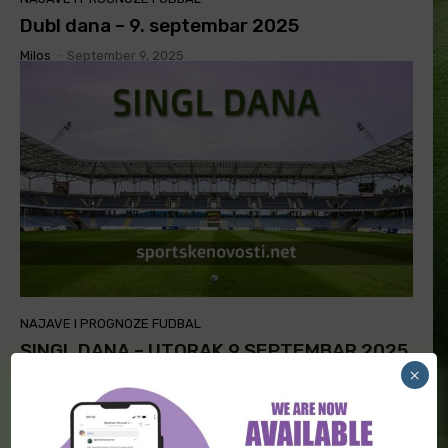
Dubl dana – 9. septembar 2025
Milos
-
September 9, 2025
NAJAVE I PROGNOZE FUDBAL
SINGL DANA – UTORAK 9.SEPTEMBAR 2025.
×
Milos
-
September 9, 2025