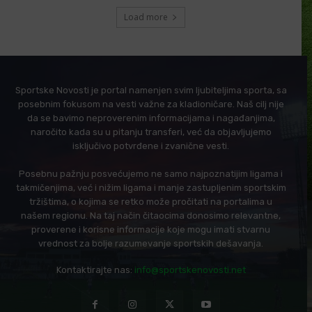
Load more
Sportske Novosti je portal namenjen svim ljubiteljima sporta, sa
posebnim fokusom na vesti važne za kladioničare. Naš cilj nije
da se bavimo neproverenim informacijama i nagađanjima,
naročito kada su u pitanju transferi, već da objavljujemo
isključivo potvrđene i zvanične vesti.
Posebnu pažnju posvećujemo ne samo najpoznatijim ligama i
takmičenjima, već i nižim ligama i manje zastupljenim sportskim
tržištima, o kojima se retko može pročitati na portalima u
našem regionu. Na taj način čitaocima donosimo relevantne,
proverene i korisne informacije koje mogu imati stvarnu
vrednost za bolje razumevanje sportskih dešavanja.
Kontaktirajte nas:
info@sportskenovosti.net