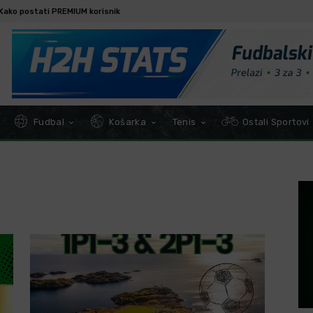
Kako postati PREMIUM korisnik
Fudbal
Košarka
Tenis
Ostali Sportovi