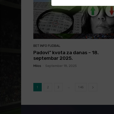
BET INFO FUDBAL
Padovi“ kvota za danas – 18.
septembar 2025.
Milos
-
September 18, 2025
...
1
2
3
146