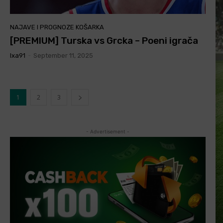
NAJAVE I PROGNOZE KOŠARKA
[PREMIUM] Turska vs Grcka – Poeni igrača
Ixa91
-
September 11, 2025
1
2
3
- Advertisement -