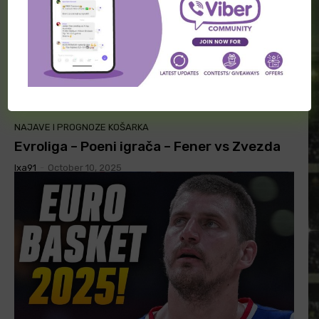
NAJAVE I PROGNOZE KOŠARKA
Evroliga – Poeni igrača – Fener vs Zvezda
Ixa91
-
October 10, 2025