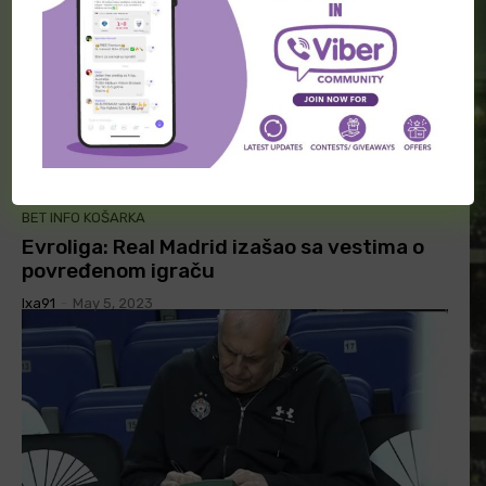
BET INFO KOŠARKA
Evroliga: Real Madrid izašao sa vestima o
povređenom igraču
Ixa91
-
May 5, 2023