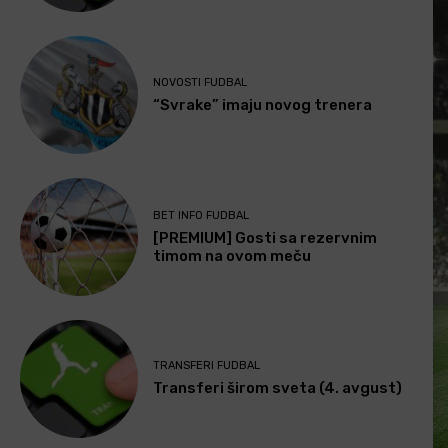
NOVOSTI FUDBAL
“Svrake” imaju novog trenera
BET INFO FUDBAL
[PREMIUM] Gosti sa rezervnim
timom na ovom meču
TRANSFERI FUDBAL
Transferi širom sveta (4. avgust)