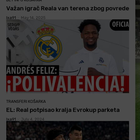
Važan igrač Reala van terena zbog povrede
Ixa91
-
May 14, 2025
TRANSFERI KOŠARKA
EL: Real potpisao kralja Evrokup parketa
Ixa91
-
July 4, 2024