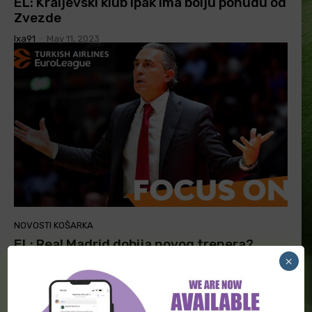
EL: Kraljevski klub ipak ima bolju ponudu od
Zvezde
Ixa91
-
May 11, 2023
NOVOSTI KOŠARKA
EL: Real Madrid dobija novog trenera?
×
Ixa91
-
May 11, 2023