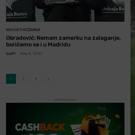
NOVOSTI KOŠARKA
Obradović: Nemam zamerku na zalaganje,
borićemo se i u Madridu
Ixa91
-
May 5, 2023
1
2
3
- Advertisement -