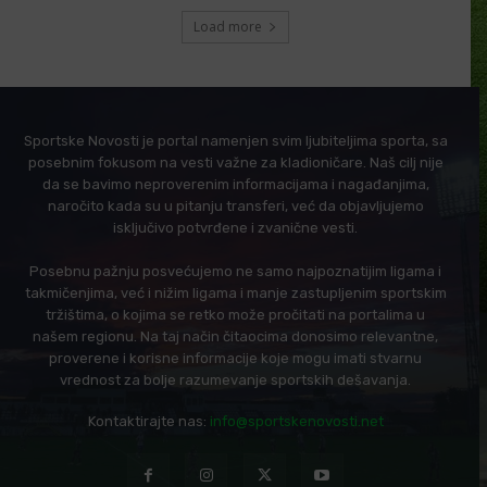
Load more
Sportske Novosti je portal namenjen svim ljubiteljima sporta, sa
posebnim fokusom na vesti važne za kladioničare. Naš cilj nije
da se bavimo neproverenim informacijama i nagađanjima,
naročito kada su u pitanju transferi, već da objavljujemo
isključivo potvrđene i zvanične vesti.
Posebnu pažnju posvećujemo ne samo najpoznatijim ligama i
takmičenjima, već i nižim ligama i manje zastupljenim sportskim
tržištima, o kojima se retko može pročitati na portalima u
našem regionu. Na taj način čitaocima donosimo relevantne,
proverene i korisne informacije koje mogu imati stvarnu
vrednost za bolje razumevanje sportskih dešavanja.
Kontaktirajte nas:
info@sportskenovosti.net