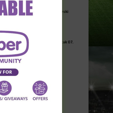
FUDBAL
[Premium] Skandinavski
fudbal 08. Avgust
FUDBAL
[PREMIUM] Latino kutak 07.
Avgust
Load more