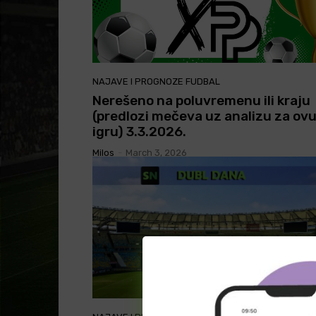
NAJAVE I PROGNOZE FUDBAL
Nerešeno na poluvremenu ili kraju
(predlozi mečeva uz analizu za ov
igru) 3.3.2026.
Milos
-
March 3, 2026