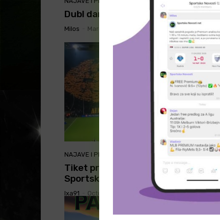
NAJAVE I PROGNOZE FUDBAL
Dubl dana – 3. MART 2026
Milos
-
March 3, 2026
NAJAVE I PROGNOZE FUDBAL
Tiket pratilaca portala
SportskeNovosti.net (4. Oktobar)
Ixa91
-
October 4, 2025