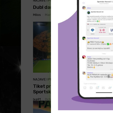
NAJAVE I PROGNOZE FUDBAL
Dubl dana – 3. MART 2026
Milos
-
March 3, 2026
NAJAVE I PROGNOZE FUDBAL
Tiket pratilaca portala
SportskeNovosti.net (4. Oktobar)
Ixa91
-
October 4, 2025