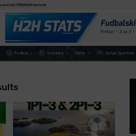
o postati PREMIUM korisnik
Fudbal
Košarka
Tenis
Ostali Sportovi
sults