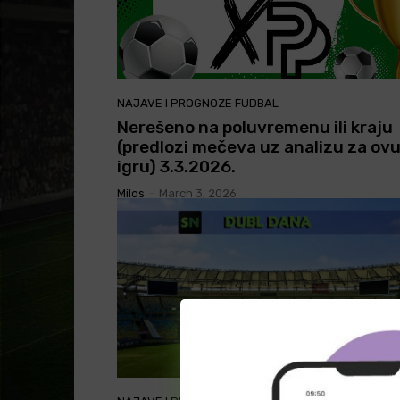
NAJAVE I PROGNOZE FUDBAL
Nerešeno na poluvremenu ili kraju
(predlozi mečeva uz analizu za ov
igru) 3.3.2026.
Milos
-
March 3, 2026