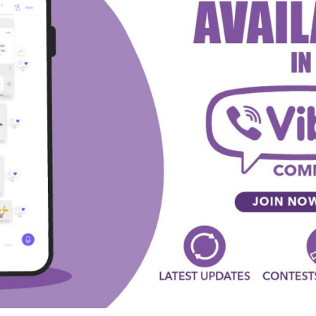
3 ZA 3
3 za 3: Da li postoji saradnja između
ovih timova?
Milos
-
October 26, 2025
BET INFO FUDBAL
[PREMIUM] Gosti bez šestorice
igrača, među njima najbolji napadači
Milos
-
September 18, 2025