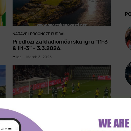
PO
NAJAVE I PROGNOZE FUDBAL
Predlozi za kladioničarsku igru “I1-3
u
& II1-3” – 3.3.2026.
Milos
-
March 3, 2026