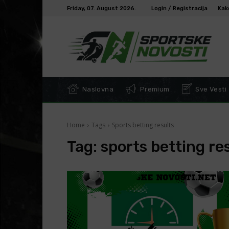
Friday, 07. August 2026.
Login / Registracija
Kak
Naslovna
Premium
Sve Vesti
Home
Tags
Sports betting results
Tag:
sports betting re