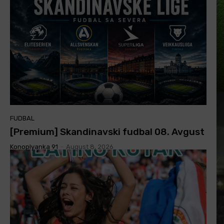
FUDBAL
[Premium] Skandinavski fudbal 08. Avgust
Konoplyanka 91
-
August 8, 2026