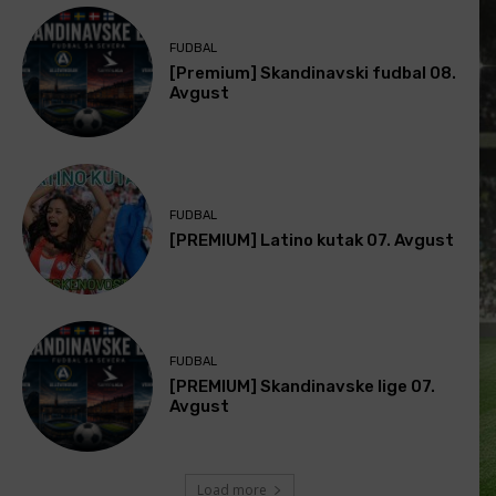
FUDBAL
[Premium] Skandinavski fudbal 08.
Avgust
FUDBAL
[PREMIUM] Latino kutak 07. Avgust
FUDBAL
[PREMIUM] Skandinavske lige 07.
Avgust
Load more