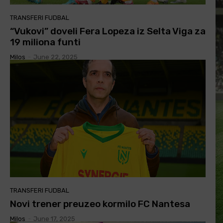
TRANSFERI FUDBAL
“Vukovi” doveli Fera Lopeza iz Selta Viga za
19 miliona funti
Milos
-
June 22, 2025
TRANSFERI FUDBAL
Novi trener preuzeo kormilo FC Nantesa
Milos
-
June 17, 2025