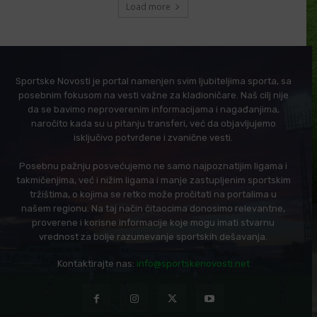
Load more
Sportske Novosti je portal namenjen svim ljubiteljima sporta, sa
posebnim fokusom na vesti važne za kladioničare. Naš cilj nije
da se bavimo neproverenim informacijama i nagađanjima,
naročito kada su u pitanju transferi, već da objavljujemo
isključivo potvrđene i zvanične vesti.
Posebnu pažnju posvećujemo ne samo najpoznatijim ligama i
takmičenjima, već i nižim ligama i manje zastupljenim sportskim
tržištima, o kojima se retko može pročitati na portalima u
našem regionu. Na taj način čitaocima donosimo relevantne,
proverene i korisne informacije koje mogu imati stvarnu
vrednost za bolje razumevanje sportskih dešavanja.
Kontaktirajte nas:
info@sportskenovosti.net