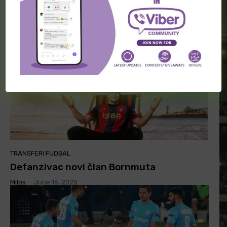
menjaju dresove?
Milos
-
June 16, 2025
TRANSFERI FUDBAL
Defanzivac novi član Bornmuta
Milos
-
June 16, 2025