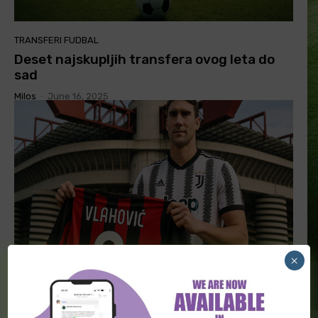
TRANSFERI FUDBAL
Deset najskupljih transfera ovog leta do
sad
Milos
-
June 16, 2025
×
TRANSFERI FUDBAL
Razmena na pomolu: Teo i Vlahović