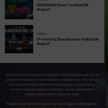
[PREMIUM] Slavic football 08.
Avgust
FUDBAL
[Premium] Skandinavski fudbal 08.
Avgust
Sportske Novosti je portal namenjen svim ljubiteljima sporta, sa
posebnim fokusom na vesti važne za kladioničare. Naš cilj nije
da se bavimo neproverenim informacijama i nagađanjima,
naročito kada su u pitanju transferi, već da objavljujemo
isključivo potvrđene i zvanične vesti.
Posebnu pažnju posvećujemo ne samo najpoznatijim ligama i