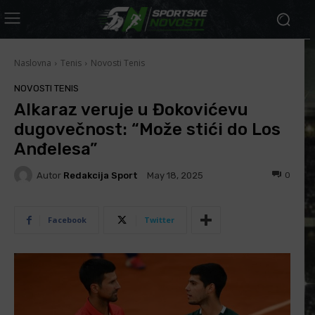
Naslovna
Tenis
Novosti Tenis
NOVOSTI TENIS
Alkaraz veruje u Đokovićevu
dugovečnost: “Može stići do Los
Anđelesa”
Autor
Redakcija Sport
0
May 18, 2025
Facebook
Twitter