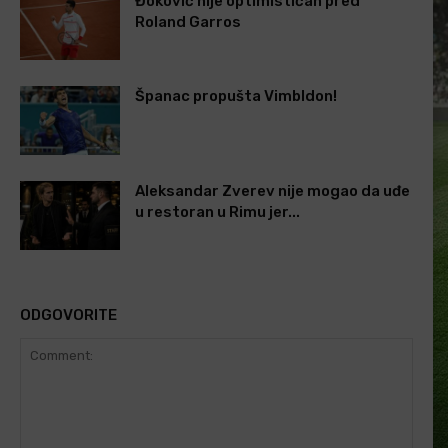
Đoković nije optimističan pred
Roland Garros
Španac propušta Vimbldon!
Aleksandar Zverev nije mogao da uđe
u restoran u Rimu jer...
ODGOVORITE