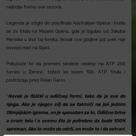
najbolju formu ove sezone.
Legenda je stigla do polufinala Australijan Opena i borila
se za titulu na Majami Openu, gde je izgubio od Jakuba
Mensika u dva taj-brejka. Novak ove godine još uvek nije
osvojio meč na šljaci.
Pokušaće to da promeni sledeće nedelje na ATP 250
turniru u Ženevi, težeći ka svom 100. ATP titulu i
podsticaju pred Rolan Garos.
“
Novak je fizički u odličnoj formi, tako da je sve do
njega. Ako je njegov cilj da se takmiči na još jednim
Olimpijskim igrama, on je sposoban za to. Odlično brine
o svom telu i o svemu što je potrebno da bude 100%
spreman. Ako to može da održi, on može to i da ostvari.