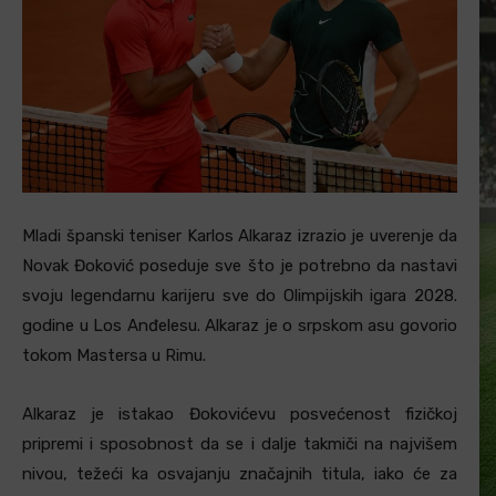
Mladi španski teniser Karlos Alkaraz izrazio je uverenje da
Novak Đoković poseduje sve što je potrebno da nastavi
svoju legendarnu karijeru sve do Olimpijskih igara 2028.
godine u Los Anđelesu. Alkaraz je o srpskom asu govorio
tokom Mastersa u Rimu.
Alkaraz je istakao Đokovićevu posvećenost fizičkoj
pripremi i sposobnost da se i dalje takmiči na najvišem
nivou, težeći ka osvajanju značajnih titula, iako će za