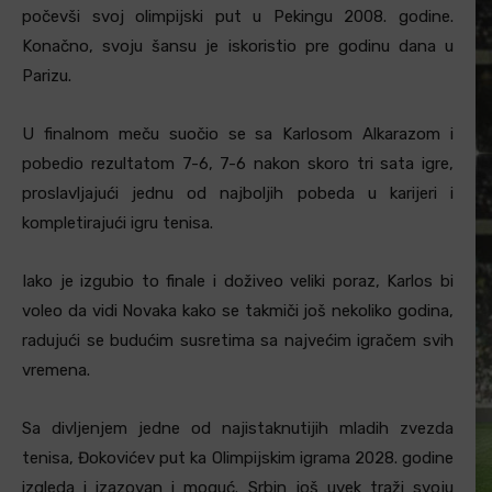
počevši svoj olimpijski put u Pekingu 2008. godine.
Konačno, svoju šansu je iskoristio pre godinu dana u
Parizu.
U finalnom meču suočio se sa Karlosom Alkarazom i
pobedio rezultatom 7-6, 7-6 nakon skoro tri sata igre,
proslavljajući jednu od najboljih pobeda u karijeri i
kompletirajući igru tenisa.
Iako je izgubio to finale i doživeo veliki poraz, Karlos bi
voleo da vidi Novaka kako se takmiči još nekoliko godina,
radujući se budućim susretima sa najvećim igračem svih
vremena.
Sa divljenjem jedne od najistaknutijih mladih zvezda
tenisa, Đokovićev put ka Olimpijskim igrama 2028. godine
izgleda i izazovan i moguć. Srbin još uvek traži svoju