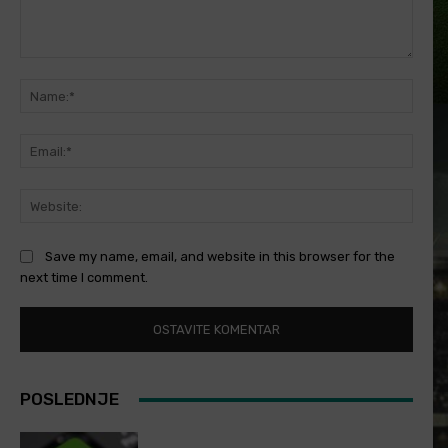
Comment:
Name
Email
Websi
Save my name, email, and website in this browser for the
next time I comment.
POSLEDNJE