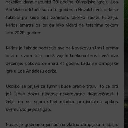
nekoliko dana napuniti 38 godina. Olimpijske igre u Los
Anđelesu održaće se za tri godine, a Novak bi voleo da se
takmiči po šesti put zaredom. Ukoliko zadrži tu želju,
Karlos smatra da će ga lako videti na terenima tokom
leta 2028. godine.
Karlos je takođe podsetio sve na Novakovu strast prema
brizi o svom telu, održavajući konkurentnost već dve
decenije. Đoković će imati 41 godinu kada se Olimpijske
igre u Los Anđelesu održe.
Ukoliko se prijavi za turnir i bude branio titulu, to će biti
još jedan dokaz njegove neverovatne dugovečnosti i
želje da se suprotstavi mlađim protivnicima uprkos
svemu što je postigao.
Novak je godinama jurišao na zlatnu olimpijsku medalju,