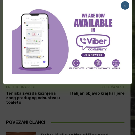
Bio bih oduševljen da ga vidim kako se takmiči još
×
nekoliko godina i da delimo dobre trenutke i turnire,
”
rekao je Karlos Alkaraz.
Facebook
Twitter
PRETHODNA VEST
SLEDEĆA VEST
Teniska zvezda kažnjena
Italijan objavio kraj karijere
zbog predugog odsustva u
toaletu
POVEZANI ČLANCI