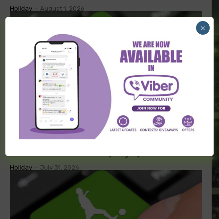
Holiday
-
August 1, 2026
×
TRANSFERI FUDBAL
Transferi širom sveta (31. jul)
Holiday
-
July 31, 2026