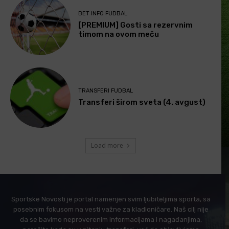
BET INFO FUDBAL
[PREMIUM] Gosti sa rezervnim
timom na ovom meču
TRANSFERI FUDBAL
Transferi širom sveta (4. avgust)
Load more
Sportske Novosti je portal namenjen svim ljubiteljima sporta, sa
posebnim fokusom na vesti važne za kladioničare. Naš cilj nije
da se bavimo neproverenim informacijama i nagađanjima,