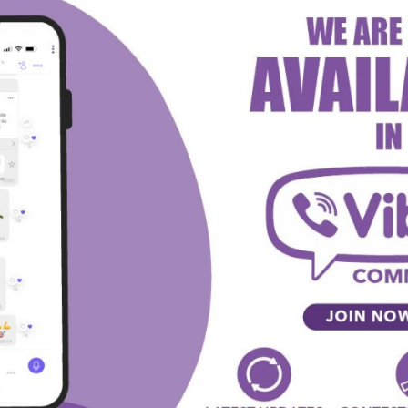
SVETSKO PRVENSTVO 2026
Španija je prvak sveta!
Sirijus
-
July 20, 2026
SVETSKO PRVENSTVO 2026
Svetsko prvenstvo 2026: Francuska