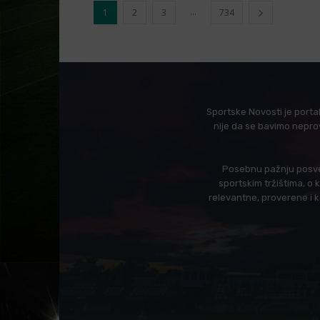
...
1
2
3
734
Sportske Novosti je porta
nije da se bavimo nepro
Posebnu pažnju posveć
sportskim tržištima, o
relevantne, proverene i 