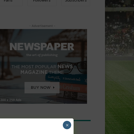
Fans
Followers
Subscribers
- Advertisement -
TEST ARTICLES
×