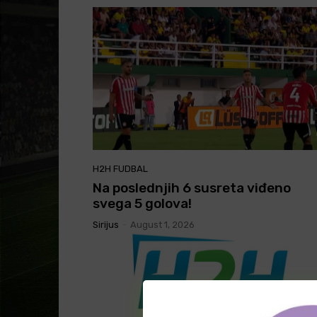
H2H FUDBAL
Na poslednjih 6 susreta viđeno
svega 5 golova!
Sirijus
-
August 1, 2026