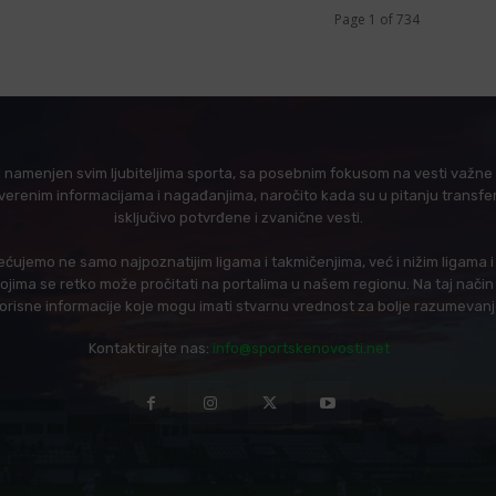
Page 1 of 734
l namenjen svim ljubiteljima sporta, sa posebnim fokusom na vesti važne z
verenim informacijama i nagađanjima, naročito kada su u pitanju transfer
isključivo potvrđene i zvanične vesti.
ujemo ne samo najpoznatijim ligama i takmičenjima, već i nižim ligama 
 kojima se retko može pročitati na portalima u našem regionu. Na taj nač
korisne informacije koje mogu imati stvarnu vrednost za bolje razumevan
Kontaktirajte nas:
info@sportskenovosti.net