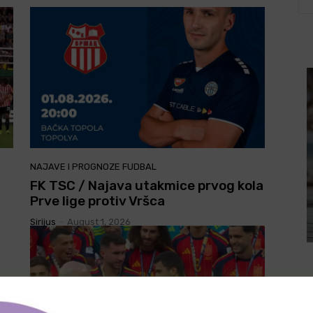
NAJAVE I PROGNOZE FUDBAL
FK TSC / Najava utakmice prvog kola
Prve lige protiv Vršca
Sirijus
-
August 1, 2026
LA