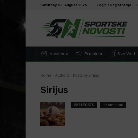
Saturday, 08. August 2026.
Login / Registracija
Naslovna
Premium
Sve Vesti
Home
Authors
Posts by Sirijus
Sirijus
5871 POSTS
1 Komentari