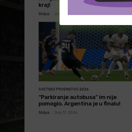
kraj!
Sirijus
-
July 20, 2026
SVETSKO PRVENSTVO 2026
“Parkiranje autobusa” im nije
pomoglo, Argentina je u finalu!
Sirijus
-
July 17, 2026