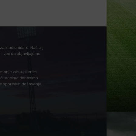
a kladioničare. Naš cilj
i, već da objavljujemo
i manje zastupljenim
in čitaocima donosimo
je sportskih dešavanja.