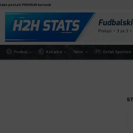
Kako postati PREMIUM korisnik
Fudbal
Košarka
Tenis
Ostali Sportovi
S