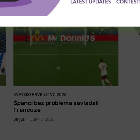
– Engleska (najava meča, izostanci,
prognoza)
Sirijus
-
July 18, 2026
SVETSKO PRVENSTVO 2026
Španci bez problema savladali
Francuze
Sirijus
-
July 17, 2026