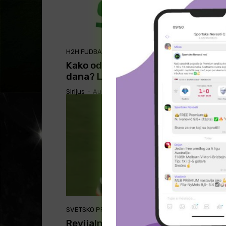
H2H FUDBAL
Kako od h2h statistike do tiketa
dana? Lako! – 1. avgust 2026.
Sirijus
-
August 1, 2026
SVETSKO PRVENSTVO 2026
Revijalna utakmica i 10 golova za