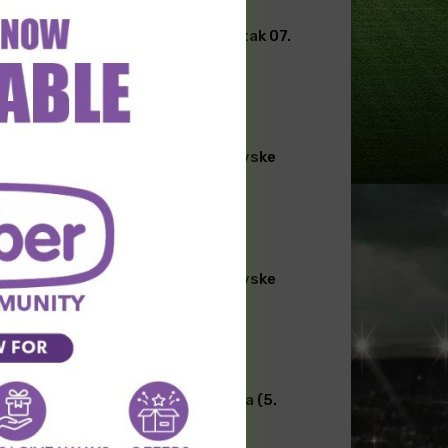
FUDBAL
[PREMIUM] Latino kutak 07.
Avgust
FUDBAL
[PREMIUM] Skandinavske
lige 07. Avgust
FUDBAL
[PREMIUM] Skandinavske
lige 06. Avgust
TRANSFERI FUDBAL
Transferi širom sveta (5.
avgust)