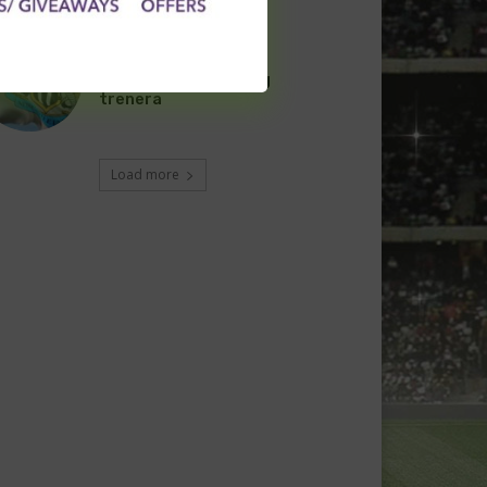
NOVOSTI FUDBAL
“Svrake” imaju novog
trenera
Load more