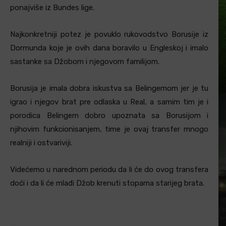
ponajviše iz Bundes lige.
Najkonkretniji potez je povuklo rukovodstvo Borusije iz
Dormunda koje je ovih dana boravilo u Engleskoj i imalo
sastanke sa Džobom i njegovom familijom.
Borusija je imala dobra iskustva sa Belingemom jer je tu
igrao i njegov brat pre odlaska u Real, a samim tim je i
porodica Belingem dobro upoznata sa Borusijom i
njihovim funkcionisanjem, time je ovaj transfer mnogo
realniji i ostvariviji.
Videćemo u narednom periodu da li će do ovog transfera
doći i da li će mlađi Džob krenuti stopama starijeg brata.