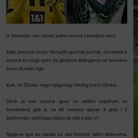
Iz Nemačke nam dolazi jedna veoma zanimljiva vest.
Kako prenose brojni Nemački sportski portali, od naredne
sezone bi mogli opet da gledamo Belingema na terenima
širom Bundes lige.
Ipak, ne Džuda, nego njegovog mlađeg brata Džoba.
Džob je ove sezone igrao sa velikim uspehom za
Sanderlend gde je na 40 mečeva upisao 4 gola i 3
asistencije i pomogao klubu da uđe u plej of.
Njegove igre su zapale za oko brojnim jakim klubovima,