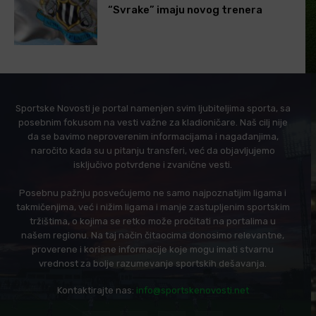
“Svrake” imaju novog trenera
Sportske Novosti je portal namenjen svim ljubiteljima sporta, sa
posebnim fokusom na vesti važne za kladioničare. Naš cilj nije
da se bavimo neproverenim informacijama i nagađanjima,
naročito kada su u pitanju transferi, već da objavljujemo
isključivo potvrđene i zvanične vesti.
Posebnu pažnju posvećujemo ne samo najpoznatijim ligama i
takmičenjima, već i nižim ligama i manje zastupljenim sportskim
tržištima, o kojima se retko može pročitati na portalima u
našem regionu. Na taj način čitaocima donosimo relevantne,
proverene i korisne informacije koje mogu imati stvarnu
vrednost za bolje razumevanje sportskih dešavanja.
Kontaktirajte nas:
info@sportskenovosti.net