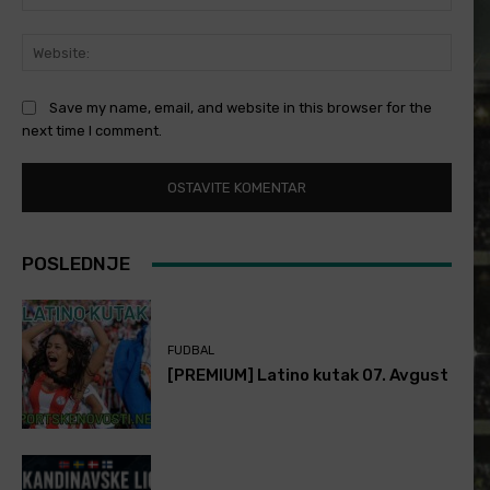
Websi
Save my name, email, and website in this browser for the
next time I comment.
POSLEDNJE
FUDBAL
[PREMIUM] Latino kutak 07. Avgust