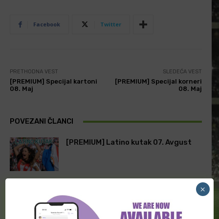
Facebook
Twitter
PRETHODNA VEST
SLEDEĆA VEST
[PREMIUM] Specijal kartoni
[PREMIUM] Specijal korneri
08. Maj
08. Maj
POVEZANI ČLANCI
[PREMIUM] Latino kutak 07. Avgust
×
[PREMIUM] Skandinavske lige 07.
Avgust