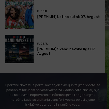
FUDBAL
[PREMIUM] Latino kutak 07. Avgust
FUDBAL
[PREMIUM] Skandinavske lige 07.
Avgust
Sportske Novosti je portal namenjen svim ljubiteljima sporta, sa
posebnim fokusom na vesti važne za kladioničare. Naš cilj nije
da se bavimo neproverenim informacijama i nagađanjima,
naročito kada su u pitanju transferi, već da objavljujemo
isključivo potvrđene i zvanične vesti.