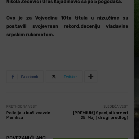
Nikola Zečević i Uroš Kojadinović sa po 5 pogodaka.
Ovo je za Vojvodinu 10ta titula u nizu,čime su
postavili svojevrsan rekord,deceniju vladavine
srpskim rukometom.
Facebook
Twitter
PRETHODNA VEST
SLEDEĆA VEST
Policija u kući zvezde
[PREMIUM] Specijal korneri
Memfisa
25. Maj ( drugi predlog)
POVEZANI ČLANCI