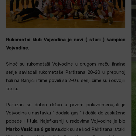
Rukometni klub Vojvodina je novi ( stari ) šampion
Vojvodine
.
Sinoć su rukometaši Vojvodine u drugom meču finalne
serije savladali rukometaše Partizana 28-20 u prepunoj
hali na Banjici i time poveli sa 2-0 u seriji čime su i osvojili
titulu.
Partizan se dobro držao u prvom poluvremenu,ali je
Vojvodina u nastavku ” dodala gas ” i došla do zaslužene
pobede i titule. Najefikasniji u redovima Vojvodine je bio
Marko Vasić sa 6 golova
,dok su se kod Palrtizana istakli