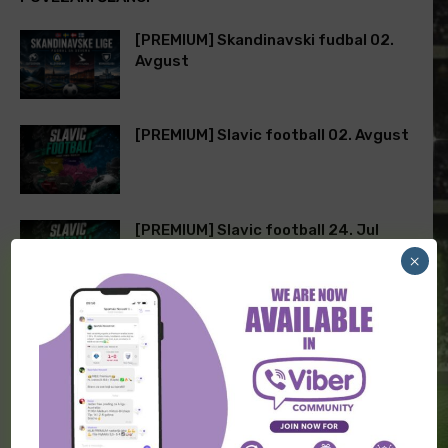
[PREMIUM] Skandinavski fudbal 02.
Avgust
[PREMIUM] Slavic football 02. Avgust
[PREMIUM] Slavic football 24. Jul
×
ODGOVORITE