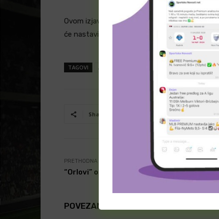
Ovom izjavom Simeone je smirio navijače i sve 
će nastaviti da gradi budućnost Atletico Madr
TAGOVI
Atletico Madrid
Diego Simeone
europa
Facebook
T
Share
PRETHODNA VEST
“Orlovi” odlaze na Svetsko prvenstvo!
POVEZANI ČLANCI