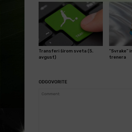
Transferi širom sveta (5.
“Svrake” 
avgust)
trenera
ODGOVORITE