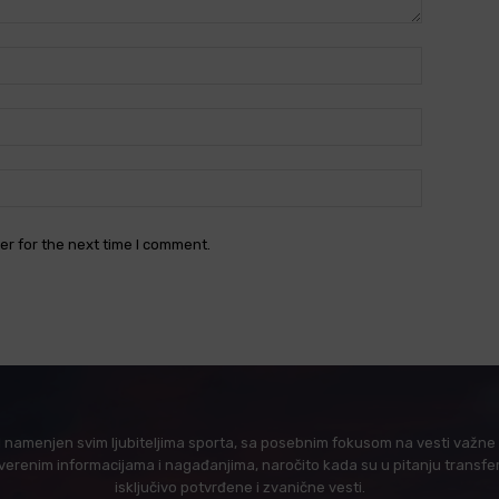
Name:*
Email:*
Website:
er for the next time I comment.
l namenjen svim ljubiteljima sporta, sa posebnim fokusom na vesti važne z
verenim informacijama i nagađanjima, naročito kada su u pitanju transfer
isključivo potvrđene i zvanične vesti.