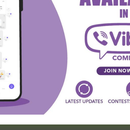
one koji su pratili njegov status u klubu, potvrđujući da
ida.
 league
La Liga
witter
Viber
WhatsApp
SLEDEĆA VEST
“Prodaje” vikenda!