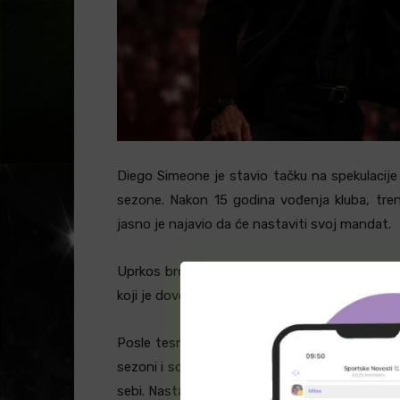
Diego Simeone je stavio tačku na spekulacij
sezone. Nakon 15 godina vođenja kluba, tren
jasno je najavio da će nastaviti svoj mandat.
Uprkos brojnim glasinama koje su se pojavile
koji je doveo do dve La Liga titule i dva trofe
Posle tesne 1-0 pobede nad Girona-om u nedel
sezoni i sopstvenom pristupu novim izazovima
sebi. Nastaviću, ali razmišljam o tome kako da