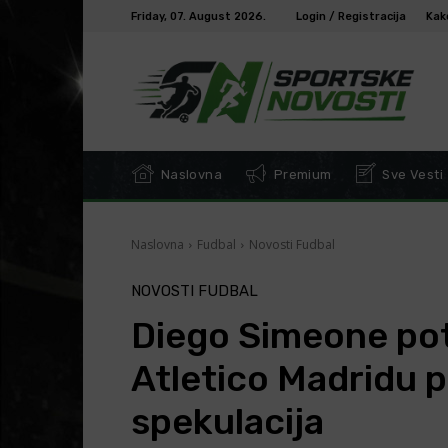
Friday, 07. August 2026.
Login / Registracija
Kak
Naslovna
Premium
Sve Vesti
Naslovna
Fudbal
Novosti Fudbal
NOVOSTI FUDBAL
Diego Simeone pot
Atletico Madridu 
spekulacija