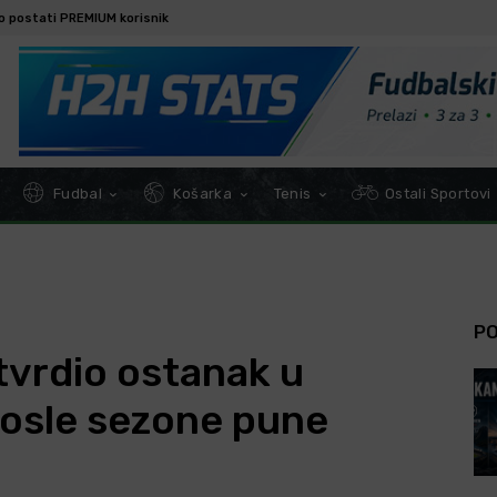
o postati PREMIUM korisnik
Fudbal
Košarka
Tenis
Ostali Sportovi
P
vrdio ostanak u
posle sezone pune