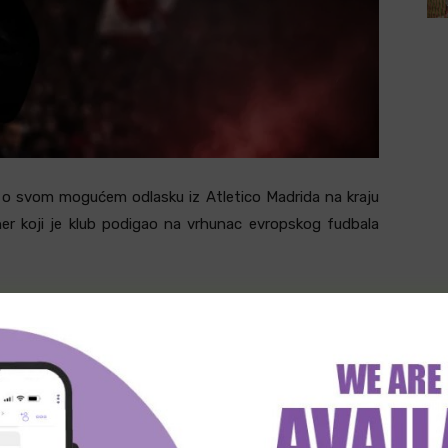
e o svom mogućem odlasku iz Atletico Madrida na kraju
er koji je klub podigao na vrhunac evropskog fudbala
 u javnosti, 56-godišnji Simeone ostaje posvećen timu
ja u Europa League, kao i brojnih drugih uspeha.
ju, trener je novinarima rekao da razmišlja o sledećoj
. “Iskreno, razmišljam o narednoj sezoni. Razmišljam o
 pristupim novom početku,” izjavio je Simeone.