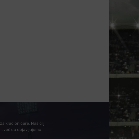
a kladioničare. Naš cilj
i, već da objavljujemo