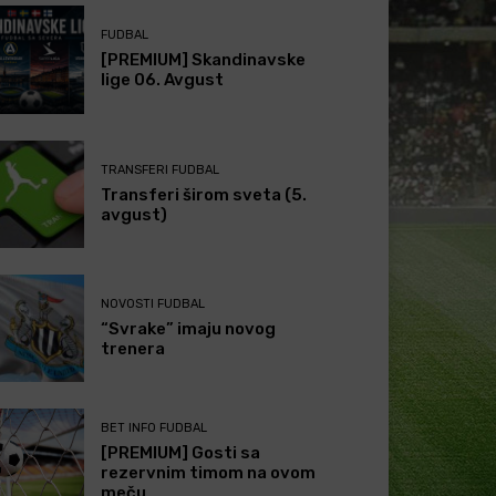
FUDBAL
[PREMIUM] Skandinavske
lige 06. Avgust
TRANSFERI FUDBAL
Transferi širom sveta (5.
avgust)
NOVOSTI FUDBAL
“Svrake” imaju novog
trenera
BET INFO FUDBAL
[PREMIUM] Gosti sa
rezervnim timom na ovom
meču