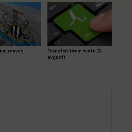
imaju novog
Transferi širom sveta (3.
avgust)