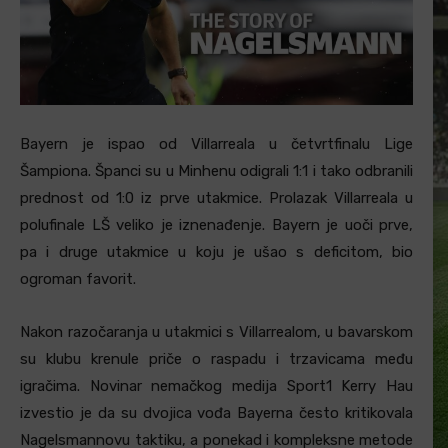
Bayern je ispao od Villarreala u četvrtfinalu Lige
Šampiona. Španci su u Minhenu odigrali 1:1 i tako odbranili
prednost od 1:0 iz prve utakmice. Prolazak Villarreala u
polufinale LŠ veliko je iznenađenje. Bayern je uoči prve,
pa i druge utakmice u koju je ušao s deficitom, bio
ogroman favorit.
Nakon razočaranja u utakmici s Villarrealom, u bavarskom
su klubu krenule priče o raspadu i trzavicama među
igračima. Novinar nemačkog medija Sport1 Kerry Hau
izvestio je da su dvojica vođa Bayerna često kritikovala
Nagelsmannovu taktiku, a ponekad i kompleksne metode