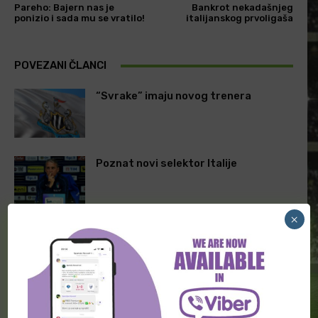
Pareho: Bajern nas je
Bankrot nekadašnjeg
ponizio i sada mu se vratilo!
italijanskog prvoligaša
POVEZANI ČLANCI
“Svrake” imaju novog trenera
Poznat novi selektor Italije
×
Zidan na klupi “Trikolora”