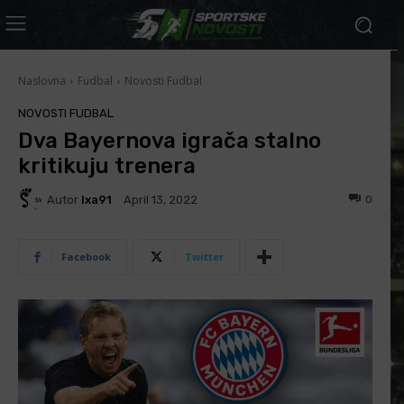
Naslovna
Fudbal
Novosti Fudbal
NOVOSTI FUDBAL
Dva Bayernova igrača stalno
kritikuju trenera
Autor
Ixa91
0
April 13, 2022
Facebook
Twitter