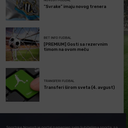
NOVOSTI FUDBAL
“Svrake” imaju novog trenera
BET INFO FUDBAL
[PREMIUM] Gosti sa rezervnim
timom na ovom meču
TRANSFERI FUDBAL
Transferi širom sveta (4. avgust)
Sportske Novosti je portal namenjen svim ljubiteljima sporta, sa