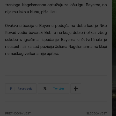
treninga. Nagelsmanna optužuju za lošu igru Bayerna, no
nije mu lako u klubu, piše Hau.
Ovakva situacija u Bayernu podsjća na doba kad je Niko
Kovač vodio bavarski klub, a na kraju dobio i otkaz zbog
sukoba s igračima. Ispadanje Bayerna u četvrtfinalu je
neuspeh, ali za sad pozicija Juliana Nagelsmanna na klupi
nemačkog velikana nije upitna.
Facebook
Twitter
PRETHODNA VEST
SLEDEĆA VEST