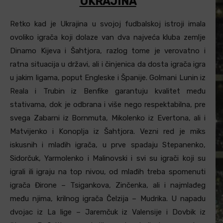
UKRAJINA
Retko kad je Ukrajina u svojoj fudbalskoj istroji imala
ovoliko igrača koji dolaze van dva najveća kluba zemlje
Dinamo Kijeva i Šahtjora, razlog tome je verovatno i
ratna situacija u državi, ali i činjenica da dosta igrača igra
u jakim ligama, poput Engleske i Španije. Golmani Lunin iz
Reala i Trubin iz Benfike garantuju kvalitet među
stativama, dok je odbrana i više nego respektabilna, pre
svega Zabarni iz Bornmuta, Mikolenko iz Evertona, ali i
Matvijenko i Konoplja iz Šahtjora. Vezni red je miks
iskusnih i mlađih igrača, u prve spadaju Stepanenko,
Sidorčuk, Yarmolenko i Malinovski i svi su igrači koji su
igrali ili igraju na top nivou, od mlađih treba spomenuti
igrača Đirone – Tsigankova, Zinčenka, ali i najmlađeg
među njima, krilnog igrača Čelzija – Mudrika. U napadu
dvojac iz La lige – Jaremčuk iz Valensije i Dovbik iz