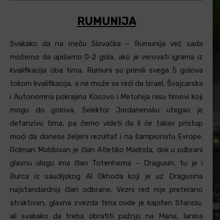
RUMUNIJA
Svakako da na meču Slovačka – Rumunija već sada
možemo da upišemo 0-2 gola, ako je verovati igrama iz
kvalifikacija oba tima, Rumuni su primili svega 5 golova
tokom kvalifikacija, a ne može se reći da Izrael, Švajcarska
i Autonomna pokrajina Kosovo i Metohija nisu timovi koji
mogu do golova. Selektor Jordanensku utegao je
defanzivu tima, pa ćemo videti da li će takav pristup
moći da donese željeni rezultat i na šampionatu Evrope.
Golman Moldovan je član Atletiko Madrida, dok u odbrani
glavnu ulogu ima član Totenhema – Dragusin, tu je i
Burca iz saudijskog Al Okhoda koji je uz Dragusina
najstandardniji član odbrane. Vezni red nije preterano
atraktivan, glavna zvezda tima ovde je kapiten Stanciu,
ali svakako da treba obratiti pažnju na Mana, Ianisa