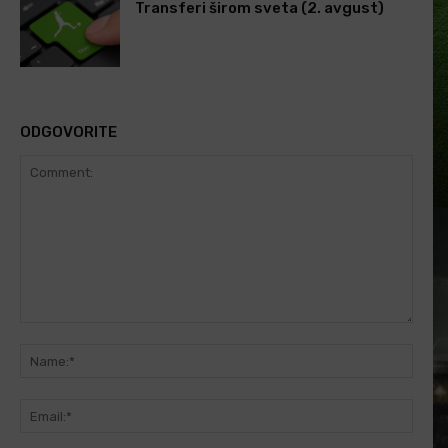
Transferi širom sveta (2. avgust)
ODGOVORITE
Comment:
Name
Email