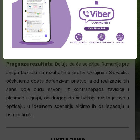
Prognoza rezultata
: Deluje da će se ekipa Rumunije pre
svega bazirati na rezultatima protiv Ukrajine i Slovačke,
očekujemo dosta defanzivan pristup, a od realizacije tih
šansi koje budu stvorili iz kontranapada zavisiće i
plasman u grupi, od drugog do četvrtog mesta je sve u
opticaju, u idealnom scenariju vidimo ih da ispadaju u
osmini finala.