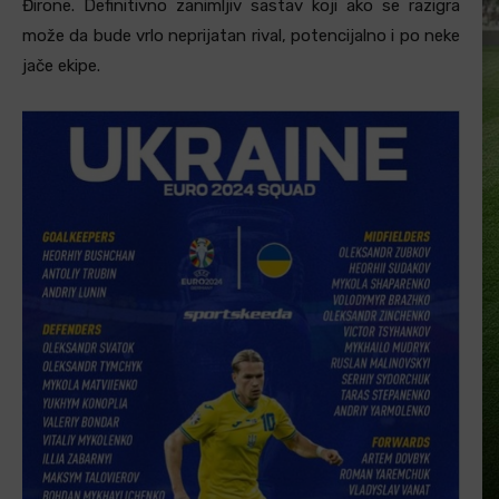
Đirone. Definitivno zanimljiv sastav koji ako se razigra
može da bude vrlo neprijatan rival, potencijalno i po neke
jače ekipe.