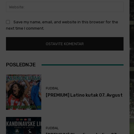
Websi
Save my name, email, and website in this browser for the
next time I comment.
POSLEDNJE
FUDBAL
[PREMIUM] Latino kutak 07. Avgust
FUDBAL