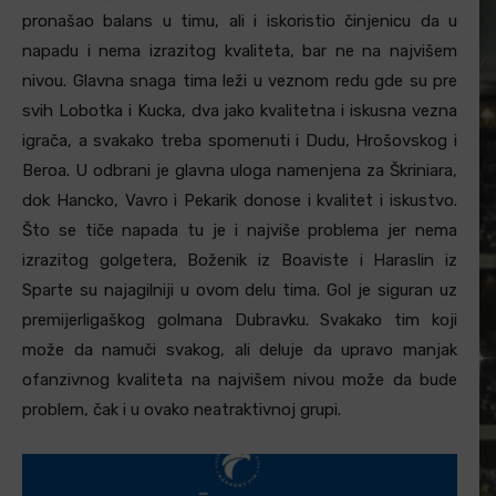
pronašao balans u timu, ali i iskoristio činjenicu da u
napadu i nema izrazitog kvaliteta, bar ne na najvišem
nivou. Glavna snaga tima leži u veznom redu gde su pre
svih Lobotka i Kucka, dva jako kvalitetna i iskusna vezna
igrača, a svakako treba spomenuti i Dudu, Hrošovskog i
Beroa. U odbrani je glavna uloga namenjena za Škriniara,
dok Hancko, Vavro i Pekarik donose i kvalitet i iskustvo.
Što se tiče napada tu je i najviše problema jer nema
izrazitog golgetera, Boženik iz Boaviste i Haraslin iz
Sparte su najagilniji u ovom delu tima. Gol je siguran uz
premijerligaškog golmana Dubravku. Svakako tim koji
može da namuči svakog, ali deluje da upravo manjak
ofanzivnog kvaliteta na najvišem nivou može da bude
problem, čak i u ovako neatraktivnoj grupi.