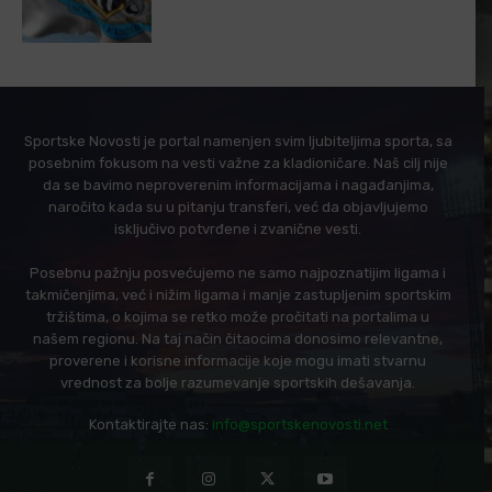
Sportske Novosti je portal namenjen svim ljubiteljima sporta, sa
posebnim fokusom na vesti važne za kladioničare. Naš cilj nije
da se bavimo neproverenim informacijama i nagađanjima,
naročito kada su u pitanju transferi, već da objavljujemo
isključivo potvrđene i zvanične vesti.
Posebnu pažnju posvećujemo ne samo najpoznatijim ligama i
takmičenjima, već i nižim ligama i manje zastupljenim sportskim
tržištima, o kojima se retko može pročitati na portalima u
našem regionu. Na taj način čitaocima donosimo relevantne,
proverene i korisne informacije koje mogu imati stvarnu
vrednost za bolje razumevanje sportskih dešavanja.
Kontaktirajte nas:
info@sportskenovosti.net