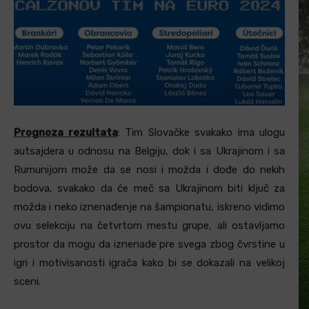
Prognoza rezultata
: Tim Slovačke svakako ima ulogu
autsajdera u odnosu na Belgiju, dok i sa Ukrajinom i sa
Rumunijom može da se nosi i možda i dođe do nekih
bodova, svakako da će meč sa Ukrajinom biti ključ za
možda i neko iznenađenje na šampionatu, iskreno vidimo
ovu selekciju na četvrtom mestu grupe, ali ostavljamo
prostor da mogu da iznenade pre svega zbog čvrstine u
igri i motivisanosti igrača kako bi se dokazali na velikoj
sceni.