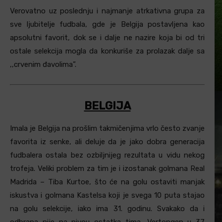
Verovatno uz poslednju i najmanje atrkativna grupa za
sve ljubitelje fudbala, gde je Belgija postavljena kao
apsolutni favorit, dok se i dalje ne nazire koja bi od tri
ostale selekcija mogla da konkuriše za prolazak dalje sa
,,crvenim đavolima”.
BELGIJA
Imala je Belgija na prošlim takmičenjima vrlo često zvanje
favorita iz senke, ali deluje da je jako dobra generacija
fudbalera ostala bez ozbiljnijeg rezultata u vidu nekog
trofeja. Veliki problem za tim je i izostanak golmana Real
Madrida – Tiba Kurtoe, što će na golu ostaviti manjak
iskustva i golmana Kastelsa koji je svega 10 puta stajao
na golu selekcije, iako ima 31. godinu. Svakako da i