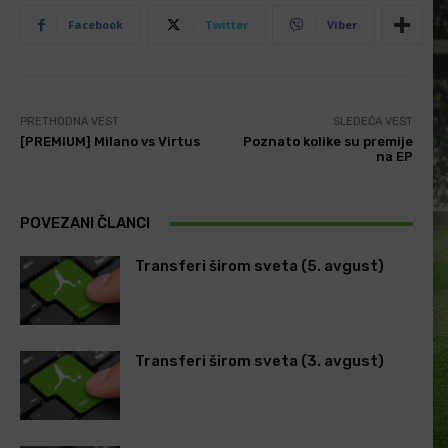
Facebook
Twitter
Viber
PRETHODNA VEST
SLEDEĆA VEST
[PREMIUM] Milano vs Virtus
Poznato kolike su premije
na EP
POVEZANI ČLANCI
Transferi širom sveta (5. avgust)
Transferi širom sveta (3. avgust)