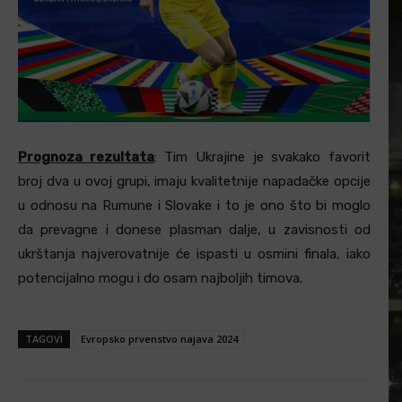
Prognoza rezultata
: Tim Ukrajine je svakako favorit
broj dva u ovoj grupi, imaju kvalitetnije napadačke opcije
u odnosu na Rumune i Slovake i to je ono što bi moglo
da prevagne i donese plasman dalje, u zavisnosti od
ukrštanja najverovatnije će ispasti u osmini finala, iako
potencijalno mogu i do osam najboljih timova.
TAGOVI
Evropsko prvenstvo najava 2024