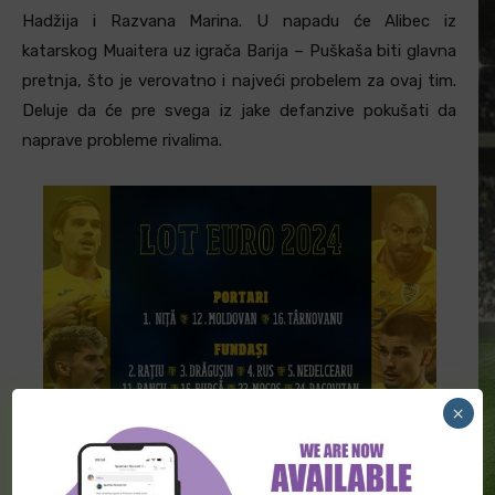
Hadžija i Razvana Marina. U napadu će Alibec iz
katarskog Muaitera uz igrača Barija – Puškaša biti glavna
pretnja, što je verovatno i najveći probelem za ovaj tim.
Deluje da će pre svega iz jake defanzive pokušati da
naprave probleme rivalima.
×