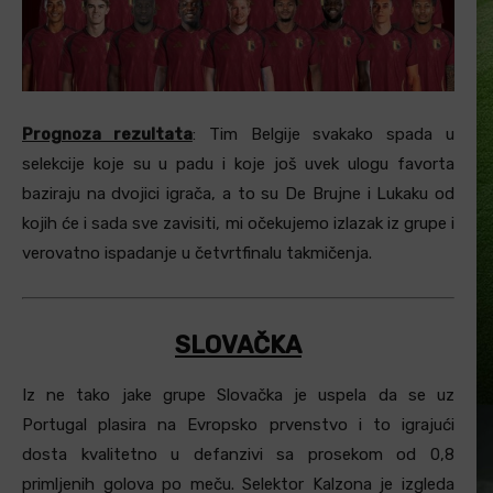
Prognoza rezultata
: Tim Belgije svakako spada u
selekcije koje su u padu i koje još uvek ulogu favorta
baziraju na dvojici igrača, a to su De Brujne i Lukaku od
kojih će i sada sve zavisiti, mi očekujemo izlazak iz grupe i
verovatno ispadanje u četvrtfinalu takmičenja.
SLOVAČKA
Iz ne tako jake grupe Slovačka je uspela da se uz
Portugal plasira na Evropsko prvenstvo i to igrajući
dosta kvalitetno u defanzivi sa prosekom od 0,8
primljenih golova po meču. Selektor Kalzona je izgleda