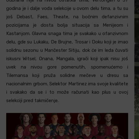
odbrana nije na nivou ostatka tima, Vertongen u 37
godina je i dalje vođa selekcije u ovom delu tima, a tu su
još Debast, Faes, Theate, na bočnim defanzivnim
pozicijama je dosta bolja situacija sa Menijeom i
Kastanjom. Glavna snaga tima je svakako u ofanzivnom
delu, gde su Lukaku, De Brujne, Trosar i Doku koji je imao
solidnu sezonu u Mančester Sitiju, dok će im leđa čuvati
iskusni Witsel, Onana, Mangala, igrači koji ipak nisu još
uvek na nivou gore pomenutih, spomenućemo i
Tilemansa koji pruža solidne mečeve u dresu sa
nacionalnim grbom. Selektor Martinez ima svoje kvalitete
i svakako da se i to može računati kao plus u ovoj
selekciji pred takmičenje.