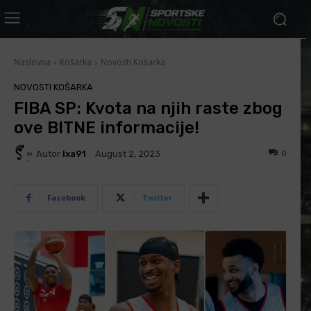
Naslovna
Košarka
Novosti Košarka
NOVOSTI KOŠARKA
FIBA SP: Kvota na njih raste zbog
ove BITNE informacije!
Autor
Ixa91
0
August 2, 2023
Facebook
Twitter