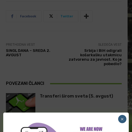
Facebook
Twitter
PRETHODNA VEST
SLEDEĆA VEST
SINGL DANA – SREDA 2.
Srbija i BiH odigrali
AVGUST
košarkašku utakmicu
zatvorenu za javnost. Ko je
pobedio?
POVEZANI ČLANCI
Transferi širom sveta (5. avgust)
×
Transferi širom sveta (3. avgust)