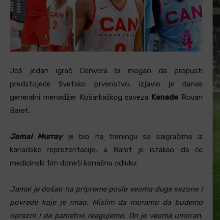
Još jedan igrač Denvera bi mogao da propusti
predstojeće Svetsko prvenstvo, izjavio je danas
generalni menadžer Košarkaškog saveza
Kanade
Rouan
Baret.
Jamal Murray
je bio na treningu sa saigračima iz
kanadske reprezentacije, a Baret je istakao da će
medicinski tim doneti konačnu odluku.
Jamal je došao na pripreme posle veoma duge sezone i
povrede koje je imao. Mislim da moramo da budemo
oprezni i da pametno reagujemo. On je veoma umoran,