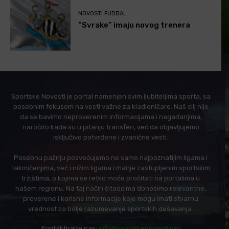
NOVOSTI FUDBAL
“Svrake” imaju novog trenera
Sportske Novosti je portal namenjen svim ljubiteljima sporta, sa
posebnim fokusom na vesti važne za kladioničare. Naš cilj nije
da se bavimo neproverenim informacijama i nagađanjima,
naročito kada su u pitanju transferi, već da objavljujemo
isključivo potvrđene i zvanične vesti.
Posebnu pažnju posvećujemo ne samo najpoznatijim ligama i
takmičenjima, već i nižim ligama i manje zastupljenim sportskim
tržištima, o kojima se retko može pročitati na portalima u
našem regionu. Na taj način čitaocima donosimo relevantne,
proverene i korisne informacije koje mogu imati stvarnu
vrednost za bolje razumevanje sportskih dešavanja.
Kontaktirajte nas:
info@sportskenovosti.net