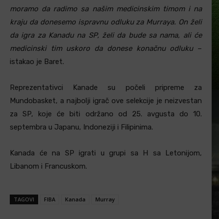
moramo da radimo sa našim medicinskim timom i na
kraju da donesemo ispravnu odluku za Murraya. On želi
da igra za Kanadu na SP, želi da bude sa nama, ali će
medicinski tim uskoro da donese konačnu odluku
–
istakao je Baret.
Reprezentativci Kanade su počeli pripreme za
Mundobasket, a najbolji igrač ove selekcije je neizvestan
za SP, koje će biti održano od 25. avgusta do 10.
septembra u Japanu, Indoneziji i Filipinima.
Kanada će na SP igrati u grupi sa H sa Letonijom,
Libanom i Francuskom.
TAGOVI
FIBA
Kanada
Murray