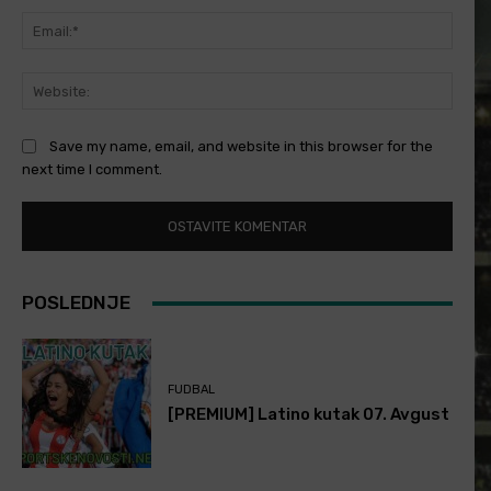
Email
Websi
Save my name, email, and website in this browser for the
next time I comment.
POSLEDNJE
FUDBAL
[PREMIUM] Latino kutak 07. Avgust