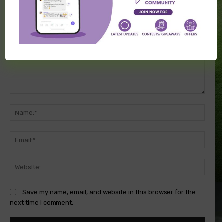
Comment:
Name
Email
Websi
Save my name, email, and website in this browser for the
next time I comment.