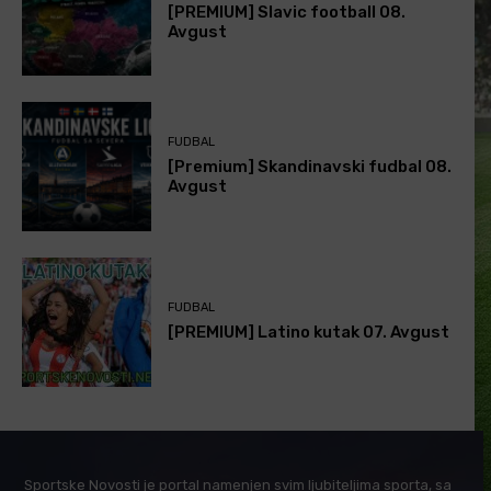
[PREMIUM] Slavic football 08.
Avgust
FUDBAL
[Premium] Skandinavski fudbal 08.
Avgust
FUDBAL
[PREMIUM] Latino kutak 07. Avgust
Sportske Novosti je portal namenjen svim ljubiteljima sporta, sa