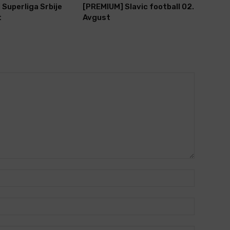
Superliga Srbije
[PREMIUM] Slavic football 02.
t
Avgust
Name:*
Email:*