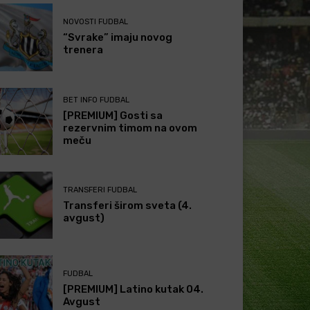
NOVOSTI FUDBAL
“Svrake” imaju novog
trenera
BET INFO FUDBAL
[PREMIUM] Gosti sa
rezervnim timom na ovom
meču
TRANSFERI FUDBAL
Transferi širom sveta (4.
avgust)
FUDBAL
[PREMIUM] Latino kutak 04.
Avgust