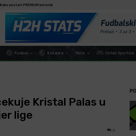
Kako postati PREMIUM korisnik
Fudbal
Košarka
Tenis
Ostali Sportovi
P
ekuje Kristal Palas u
er lige
0