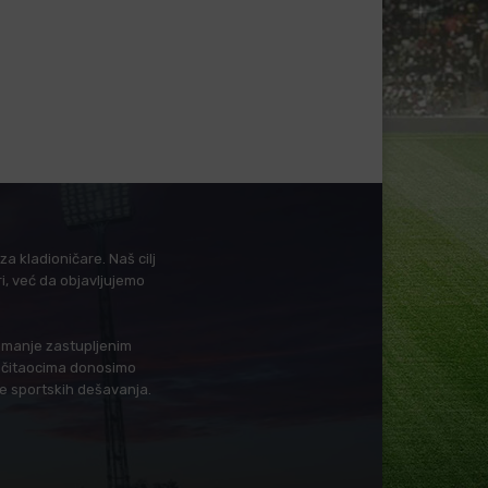
a kladioničare. Naš cilj
i, već da objavljujemo
i manje zastupljenim
in čitaocima donosimo
je sportskih dešavanja.