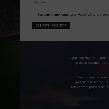
Save my name, email, and website in this brows
Sportske Novosti je porta
nije da se bavimo nepro
Posebnu pažnju posveć
sportskim tržištima, o
relevantne, proverene i 