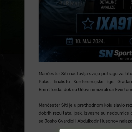
Mančester Siti nastavlja svoju potragu za titu
Palas, finalistu Konferencijske lige. Gra
Brentforda, dok su Orlovi remizirali sa Evert
Mančester Siti je u prethodnom kolu slavio rez
dobrih rezultata. Ipak, izvesne su nedoumic
se Josko Gvardiol i Abdulkodir Husonov nalaze