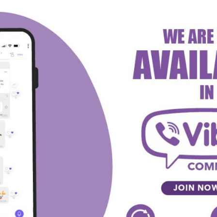
 borbenost i uspeo da izbegne poraz protiv Evertona
vi test za tim Patrika Vije. Borna Sosa, Edi Nketiah i Šejk
tatak ekipe oseća spremno za izazov.
 sa ekipom u sastavu Donaruma na golu, dok će napad
tal Palas će pokušati da iznenadi sa Hendersonom u golu
 Mančester Siti želeti da nastavi trku za šampionskim
rnu sredinu tabele.
al Palacea, a uz formu Haalanda i dominaciju na Etihadu
golova.
iti
Pep Gvardiola
Premijer Liga