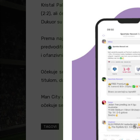
Kristal Palas je u poslednjem meču pokazao
(2:2), ali će večerašnji duel na Etihadu biti pra
Dukuor su van stroja zbog povreda, dok se os
Prema najavama, Mančester Siti će istrčati
predvoditi Erling Haland. S druge strane, Kris
i ofanzivnim parom Pino-Sar u napadu.
Očekuje se uzbudljiv meč na Etihadu, gde će
titulom, dok Kristal Palas traži bodove za sigu
Man City ulazi kao veliki favorit protiv Cryst
očekuje se sigurna pobeda domaćih uz dosta 
TAGOVI
Erling Haland
Kristal Palas
Mančester S