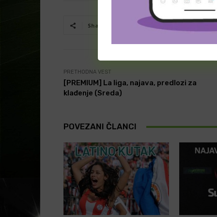
Facebook
T
Share
PRETHODNA VEST
[PREMIUM] La liga, najava, predlozi za
klađenje (Sreda)
POVEZANI ČLANCI