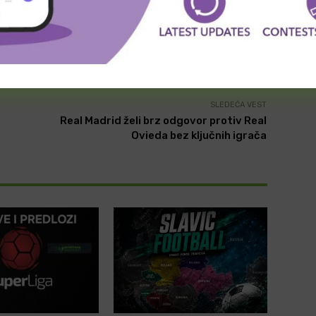
witter
Viber
WhatsApp
SLEDEĆA VEST
Real Madrid želi brz odgovor protiv Real
Ovieda bez ključnih igrača