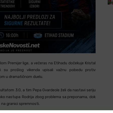
lom Premijer lige, a večeras na Etihadu dočekuje Kristal
đani su prošlog vikenda upisali važnu pobedu protiv
onom u dramatičnom duelu.
ultatom 3:0, a tim Pepa Gvardeole želi da nastavi seriju
e oko nastupa Rodrija zbog problema sa preponama, dok
 na granici spremnosti.