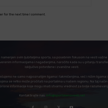
Website:
er for the next time I comment.
l namenjen svim ljubiteljima sporta, sa posebnim fokusom na vesti važne z
verenim informacijama i nagađanjima, naročito kada su u pitanju transfer
isključivo potvrđene i zvanične vesti.
ujemo ne samo najpoznatijim ligama i takmičenjima, već i nižim ligama 
 kojima se retko može pročitati na portalima u našem regionu. Na taj nač
korisne informacije koje mogu imati stvarnu vrednost za bolje razumevan
Kontaktirajte nas:
info@sportskenovosti.net