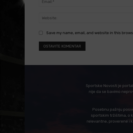
Save my name, email, and website in this brows
Sportske Novosti je porta
nije da se bavimo nepro
Posebnu pažnju posveć
sportskim tržištima, o
relevantne, proverene i 