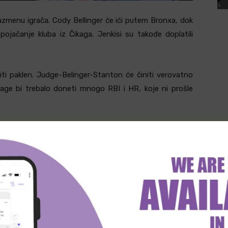
razmenu igrača. Cody Bellinger će ići putem Bronxa, dok
jačanje kluba iz Čikaga. Jenkisi su takođe doplatili
iti paklen. Judge-Belinger-Stanton će činiti verovatno
nage bi trebalo doneti mnogo RBI i HR, koje ni prošle
a je odmah reagovala i dovela Kyle Tuckera. Dolazi kao
 na poziciji vanjskog igrača, pa će biti idealna zamena
ispali u 1.rundi, a titulu od 2016. Jenkisi su doživeli