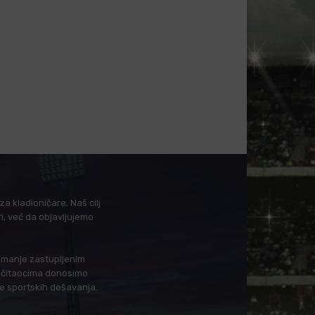
a kladioničare. Naš cilj
i, već da objavljujemo
i manje zastupljenim
in čitaocima donosimo
je sportskih dešavanja.