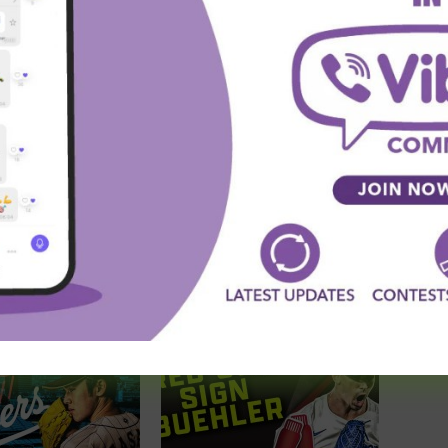
witter
Viber
WhatsApp
SLEDEĆA VEST
MLB: Fila pojačava startnu rotaciju!