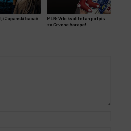
lji Japanski bacač
MLB: Vrlo kvalitetan potpis
za Crvene čarape!
Name:*
Email:*