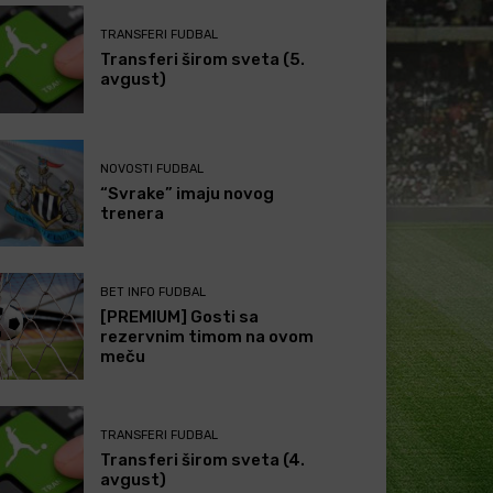
TRANSFERI FUDBAL
Transferi širom sveta (5.
avgust)
NOVOSTI FUDBAL
“Svrake” imaju novog
trenera
BET INFO FUDBAL
[PREMIUM] Gosti sa
rezervnim timom na ovom
meču
TRANSFERI FUDBAL
Transferi širom sveta (4.
avgust)