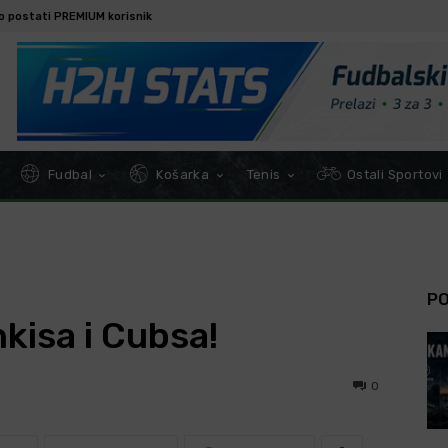
o postati PREMIUM korisnik
Fudbal
Košarka
Tenis
Ostali Sportovi
P
isa i Cubsa!
0