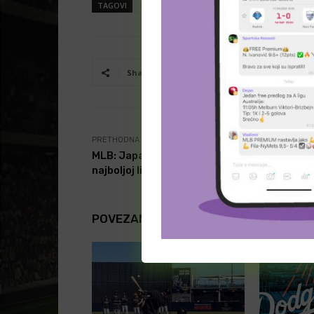
TAGOVI
baseball
chicago cubs
MLB
Facebook
T
Share
PRETHODNA VEST
MLB: Japanac će u 35.godini debitovati u
najboljoj ligi sveta!
POVEZANI ČLANCI