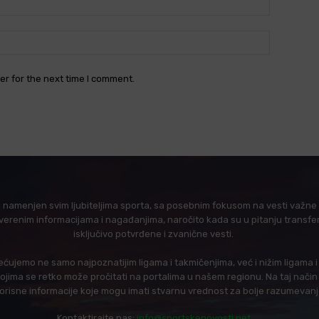
Website:
er for the next time I comment.
l namenjen svim ljubiteljima sporta, sa posebnim fokusom na vesti važne z
verenim informacijama i nagađanjima, naročito kada su u pitanju transfer
isključivo potvrđene i zvanične vesti.
ujemo ne samo najpoznatijim ligama i takmičenjima, već i nižim ligama 
 kojima se retko može pročitati na portalima u našem regionu. Na taj nač
korisne informacije koje mogu imati stvarnu vrednost za bolje razumevan
Kontaktirajte nas:
info@sportskenovosti.net