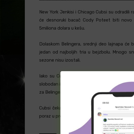
New York Jenkisi i Chicago Cubsi su odradili 
će desnoruki bacač Cody Poteet biti novo po
5miliona dolara u kešu.
Dolaskom Belingera, srednji deo lajnapa će b
jedan od najboljih tria u bejzbolu. Mnogo s
sezone nisu izostali.
Iako su Cubsi izgubili sjajnog igrača, uprav
slobodan igrač iz Houston Astrosa. Takođe igra
za Belingera!
Cubsi čekaju play off od sezone 2020. kada su 
poraz u prošlogodišnjem finalu!