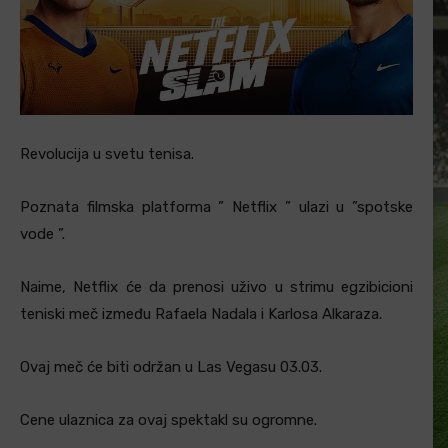
Revolucija u svetu tenisa.
Poznata filmska platforma ” Netflix ” ulazi u ”spotske
vode ”.
Naime, Netflix će da prenosi uživo u strimu egzibicioni
teniski meč između Rafaela Nadala i Karlosa Alkaraza.
Ovaj meč će biti održan u Las Vegasu 03.03.
Cene ulaznica za ovaj spektakl su ogromne.