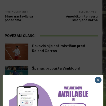
PRETHODNA VEST
SLEDEĆA VEST
Siner nastavlja sa
Američkom teniseru
pobedama
smanjena kazna
POVEZANI ČLANCI
Đoković nije optimističan pred
Roland Garros
Španac propušta Vimbldon!
×
Aleksandar Zverev nije mogao da uđe
u restoran u Rimu jer...