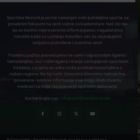
Sportske Novosti je portal namenjen svim ljubiteljima sporta, sa
posebnim fokusom na vesti važne za kladioničare. Naš cilj nije
da se bavimo neproverenim informacijama i nagađanjima,
naročito kada su u pitanju transferi, već da objavljujemo
isključivo potvrđene i zvanične vesti.
Posebnu pažnju posvećujemo ne samo najpoznatijim ligama i
takmičenjima, već i nižim ligama i manje zastupljenim sportskim
tržištima, o kojima se retko može pročitati na portalima u
našem regionu. Na taj način čitaocima donosimo relevantne,
proverene i korisne informacije koje mogu imati stvarnu
vrednost za bolje razumevanje sportskih dešavanja.
Kontaktirajte nas:
info@sportskenovosti.net
© Copyright - Sportske Novosti, sva prava zadržana