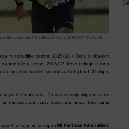
zda, Rukometna Liga Srbije, Beograd, Srbija, 29.10.2022. Oktobar 29.
esa na uzbudljivu sezonu 2025/26, u Beču je obavljen
rukometaše u sezoni 2026/27. Novo izdanje elitnog
što će se od naredne sezone za trofej boriti 24 ekipe,
sa po četiri učesnika. Po dve najbolje ekipe iz svake
e trećeplasirani i četvrtoplasirani timovi takmičenje
rupa A, u kojoj će nastupati
RK Partizan AdmiralBet.