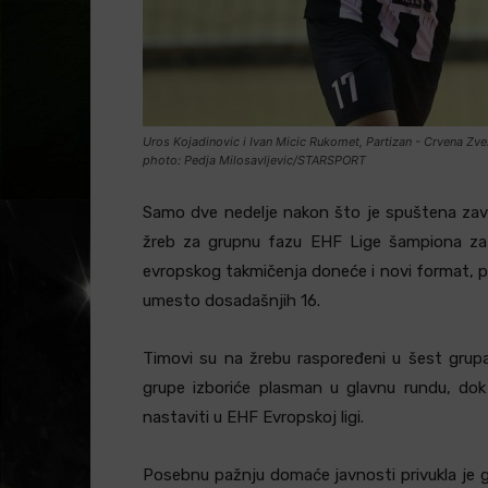
Uros Kojadinovic i Ivan Micic Rukomet, Partizan - Crvena Zve
photo: Pedja Milosavljevic/STARSPORT
Samo dve nedelje nakon što je spuštena zav
žreb za grupnu fazu EHF Lige šampiona za 
evropskog takmičenja doneće i novi format, po
umesto dosadašnjih 16.
Timovi su na žrebu raspoređeni u šest grupa 
grupe izboriće plasman u glavnu rundu, dok ć
nastaviti u EHF Evropskoj ligi.
Posebnu pažnju domaće javnosti privukla je g