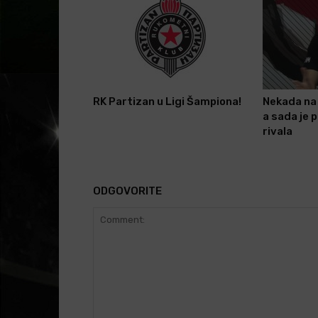
RK Partizan u Ligi Šampiona!
Nekada na 
a sada je 
rivala
ODGOVORITE