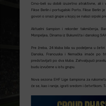
Crno-beli su dobili izuzetno atraktivne, ali
Fikse Berlin i portugalski Porto. Fikse Berlin
govori o snazi grupe u kojoj se nalazi srpski pr
Aktuelni šampion i rekorder takmičenja, Ba
Monpeljea, Dinama iz Bukurešta i danskog SA
Pre žreba, 24 kluba bila su podeljena u četir
Danska, Francuska i Nemačka imaće po tri 
predstavljati po dva kluba. Zahvaljujući pravil
budu izvučene u istu grupu.
Nova sezona EHF Lige šampiona za rukometaše
će se, kao i ranije, igrati sredom i četvrtkom