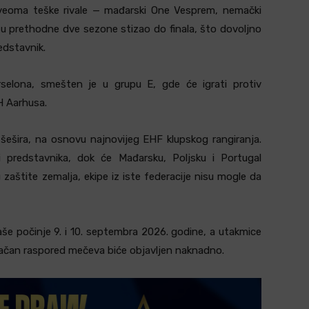
 i veoma teške rivale — mađarski One Vesprem, nemački
 je u prethodne dve sezone stizao do finala, što dovoljno
edstavnik.
rselona, smešten je u grupu E, gde će igrati protiv
H Aarhusa.
i šešira, na osnovu najnovijeg EHF klupskog rangiranja.
predstavnika, dok će Mađarsku, Poljsku i Portugal
u zaštite zemalja, ekipe iz iste federacije nisu mogle da
 počinje 9. i 10. septembra 2026. godine, a utakmice
. Tačan raspored mečeva biće objavljen naknadno.