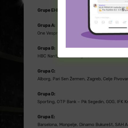
Grupe EHF Lige šampiona 2026/27
Grupa A:
One Vesprem HC, Fikse Berlin, FC Porto, RK P
Grupa B:
HBC Nant, MT Melsungen, Orlen Visla Plock, H
Grupa C:
Alborg, Pari Sen Žermen, Zagreb, Celje Pivova
Grupa D:
Sporting, OTP Bank – Pik Segedin, GOG, IFK Kr
Grupa E:
Barselona, Monpelje, Dinamo Bukurešt, SAH A