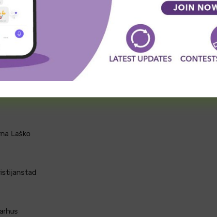
artizan AdmiralBet
C Vardar 1961
rna Laško
istijanstad
arhus