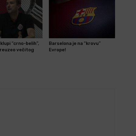
klupi “crno-belih”,
Barselona je na “krovu”
preuzeo večitog
Evrope!