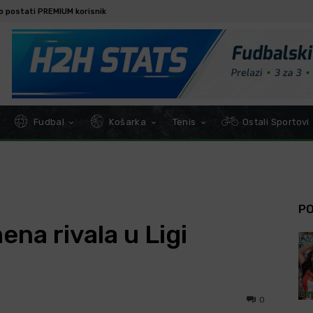
o postati PREMIUM korisnik
Fudbal
Košarka
Tenis
Ostali Sportovi
P
ena rivala u Ligi
0