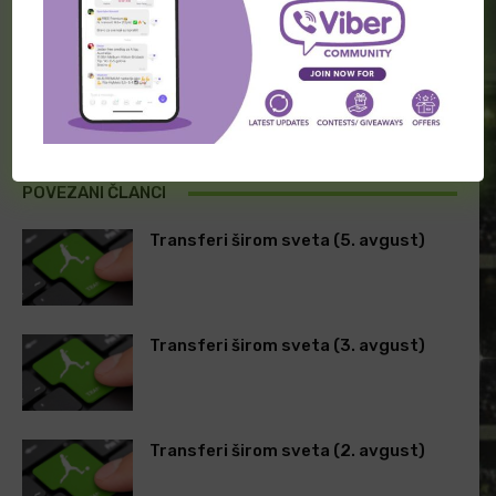
PRETHODNA VEST
SLEDEĆA VEST
MLB tiket (11.april)
Kvota da će ostati
neporaženi iznosi 1.85
POVEZANI ČLANCI
Transferi širom sveta (5. avgust)
Transferi širom sveta (3. avgust)
Transferi širom sveta (2. avgust)