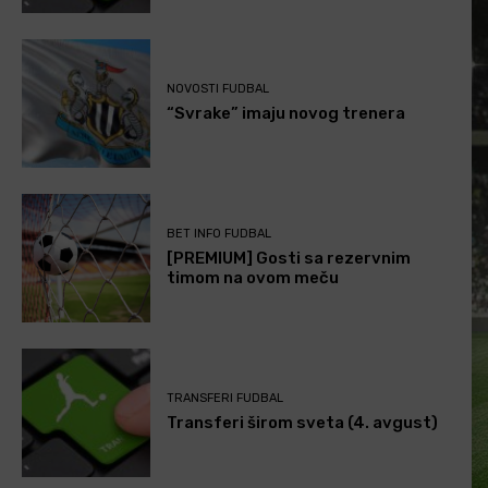
NOVOSTI FUDBAL
“Svrake” imaju novog trenera
BET INFO FUDBAL
[PREMIUM] Gosti sa rezervnim
timom na ovom meču
TRANSFERI FUDBAL
Transferi širom sveta (4. avgust)