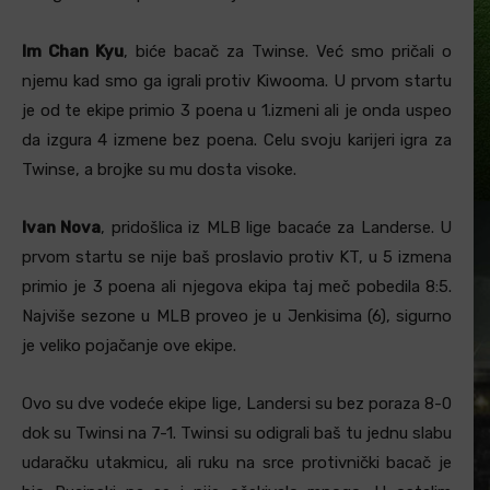
Im Chan Kyu
, biće bacač za Twinse. Već smo pričali o
njemu kad smo ga igrali protiv Kiwooma. U prvom startu
je od te ekipe primio 3 poena u 1.izmeni ali je onda uspeo
da izgura 4 izmene bez poena. Celu svoju karijeri igra za
Twinse, a brojke su mu dosta visoke.
Ivan Nova
, pridošlica iz MLB lige bacaće za Landerse. U
prvom startu se nije baš proslavio protiv KT, u 5 izmena
primio je 3 poena ali njegova ekipa taj meč pobedila 8:5.
Najviše sezone u MLB proveo je u Jenkisima (6), sigurno
je veliko pojačanje ove ekipe.
Ovo su dve vodeće ekipe lige, Landersi su bez poraza 8-0
dok su Twinsi na 7-1. Twinsi su odigrali baš tu jednu slabu
udaračku utakmicu, ali ruku na srce protivnički bacač je