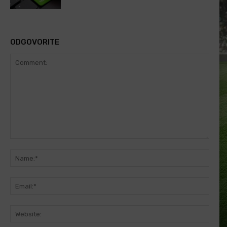
ODGOVORITE
Comment:
Name
Email
Websi