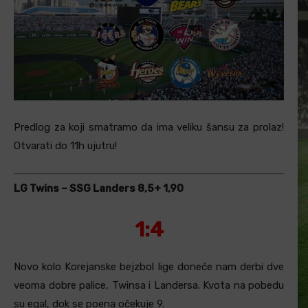
Predlog za koji smatramo da ima veliku šansu za prolaz!
Otvarati do 11h ujutru!
LG Twins – SSG Landers 8,5+ 1,90
1:4
Novo kolo Korejanske bejzbol lige doneće nam derbi dve
veoma dobre palice, Twinsa i Landersa. Kvota na pobedu
su egal, dok se poena očekuje 9.