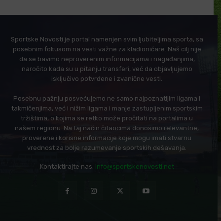
Sportske Novosti je portal namenjen svim ljubiteljima sporta, sa
posebnim fokusom na vesti važne za kladioničare. Naš cilj nije
da se bavimo neproverenim informacijama i nagađanjima,
naročito kada su u pitanju transferi, već da objavljujemo
isključivo potvrđene i zvanične vesti.
Posebnu pažnju posvećujemo ne samo najpoznatijim ligama i
takmičenjima, već i nižim ligama i manje zastupljenim sportskim
tržištima, o kojima se retko može pročitati na portalima u
našem regionu. Na taj način čitaocima donosimo relevantne,
proverene i korisne informacije koje mogu imati stvarnu
vrednost za bolje razumevanje sportskih dešavanja.
Kontaktirajte nas:
info@sportskenovosti.net