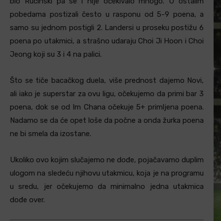
bio Rucinski pa se i nije očekivalo mnogo. U ostalim
pobedama postizali često u rasponu od 5-9 poena, a
samo su jednom postigli 2. Landersi u proseku postižu 6
poena po utakmici, a strašno udaraju Choi Ji Hoon i Choi
Jeong koji su 3 i 4 na palici.
Što se tiče bacačkog duela, više prednost dajemo Novi,
ali iako je superstar za ovu ligu, očekujemo da primi bar 3
poena, dok se od Im Chana očekuje 5+ primljena poena.
Nadamo se da će opet loše da počne a onda žurka poena
ne bi smela da izostane.
Ukoliko ovo kojim slučajemo ne dođe, pojačavamo duplim
ulogom na sledeću njihovu utakmicu, koja je na programu
u sredu, jer očekujemo da minimalno jedna utakmica
dođe over.