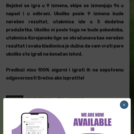
Bejzbol se igra u 9 izmena, ekipe se izmenjuju 9x u
napad i u odbrani. Ukoliko posle 9 izmena bude
nerešen rezultat, utakmica ide u 3 dodatna
produžetka. Ukoliko ni posle toga ne bude pobednika,
utakmica Korejanske lige se obračunava kao nerešen
rezultat i svaka kladionica je dužna da vam vrati pare
ukoliko ste igrali na konačan ishod.
Predlozi nisu 100% sigurni i igrati ih na sopstvenu
odgovornost! Srećno ako ispratite!
TAGOVI
baseball korea
kbo
premium
×
Facebook
Twitter