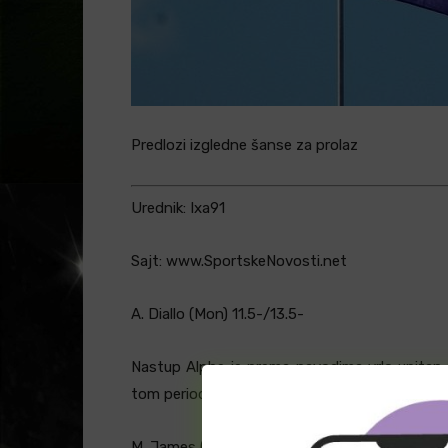
Predlozi izgledne šanse za prolaz
Urednik: Ixa91
Sajt: www.SportskeNovosti.net
A. Diallo (Mon) 11.5-/13.5-
Nastup Alphe je prema navodima vrlo upitan, 
tom periodu sumnjam da probija postavljenu 
M. James (Mon) 15.5+/17.5+