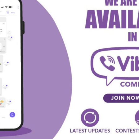
o Twitteru, i da je namerno propustio meč domaćeg
odmarao jer sledi upravo eliminaciona utakmica kupa.
ti rasprodata čitava arena i verujem da u toj atmosferi
u protiv Baskonie imao je 17 poena (0/2 za 3pts) i 8
a ekipa koja može držati egal sa Angolom, Watsonom i
ovu defanzivu. Primera radi, pre 2 dana im je bek Noley
witter
Viber
WhatsApp