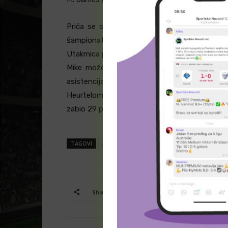
Priča se svašta nakon komentara Jamesa p
šampionata – ali istina je da tu utakmicu 
Utakmica protiv ljutog rivala ASVELA gde će bi
Mike može biti efikasan. Na poslednjem meč
asistencija. Asvel mi deluje kao kvalitetn
Heurtelom, ali isto tako nisam siguran u njih
zabio 29 poena.
TAGOVI
premium
Facebook
T
Share