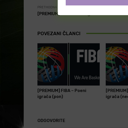
PRETHODNA VEST
[PREMIUM] ABA – Poeni igrača
POVEZANI ČLANCI
[PREMIUM] FIBA – Poeni
[PREMIUM] 
igrača (pon)
igrača (ne
ODGOVORITE