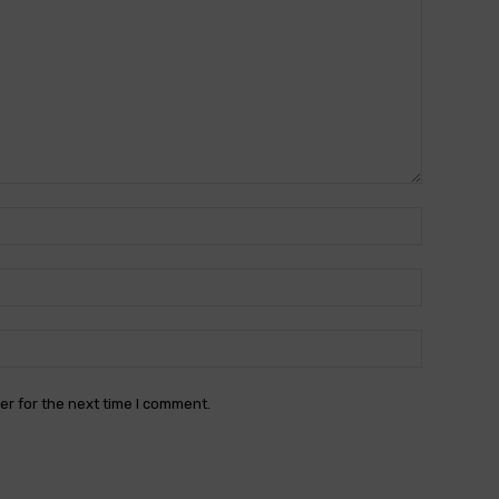
Name:*
Email:*
Website:
er for the next time I comment.