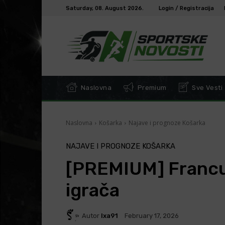
Saturday, 08. August 2026.
Login / Registracija
Naslovna
Premium
Sve Vesti
Naslovna
Košarka
Najave i prognoze Košarka
NAJAVE I PROGNOZE KOŠARKA
[PREMIUM] Francu
igrača
Autor
Ixa91
February 17, 2026