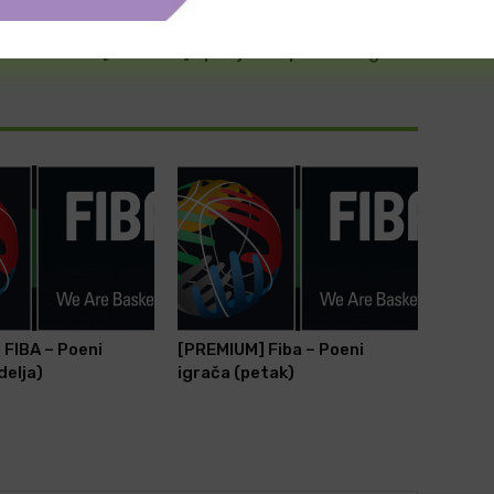
SLEDEĆA VEST
[PREMIUM] Španija – Kup – Poeni igrača
FIBA – Poeni
[PREMIUM] Fiba – Poeni
delja)
igrača (petak)