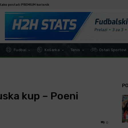
Kako postati PREMIUM korisnik
Fudbal
Košarka
Tenis
Ostali Sportovi
P
ska kup – Poeni
0