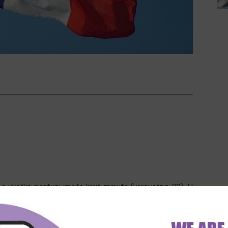
a ukoliko nastupi imaće limit minuta (verovatno 20). U
marginu.