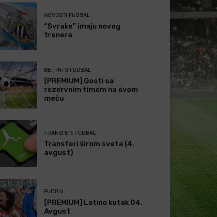
NOVOSTI FUDBAL
“Svrake” imaju novog
trenera
BET INFO FUDBAL
[PREMIUM] Gosti sa
rezervnim timom na ovom
meču
TRANSFERI FUDBAL
Transferi širom sveta (4.
avgust)
FUDBAL
[PREMIUM] Latino kutak 04.
Avgust