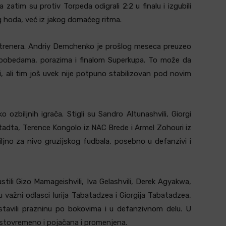
a zatim su protiv Torpeda odigrali 2:2 u finalu i izgubili
g hoda, već iz jakog domaćeg ritma.
 trenera. Andriy Demchenko je prošlog meseca preuzeo
a pobedama, porazima i finalom Superkupa. To može da
, ali tim još uvek nije potpuno stabilizovan pod novim
o ozbiljnih igrača. Stigli su Sandro Altunashvili, Giorgi
tadta, Terence Kongolo iz NAC Brede i Armel Zohouri iz
iljno za nivo gruzijskog fudbala, posebno u defanzivi i
ustili Gizo Mamageishvili, Iva Gelashvili, Derek Agyakwa,
 važni odlasci Iurija Tabatadzea i Giorgija Tabatadzea,
ostavili prazninu po bokovima i u defanzivnom delu. U
e istovremeno i pojačana i promenjena.