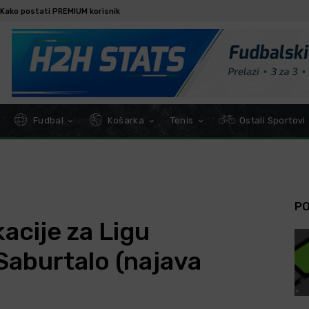
Kako postati PREMIUM korisnik
Fudbal
Košarka
Tenis
Ostali Sportovi
P
acije za Ligu
Saburtalo (najava