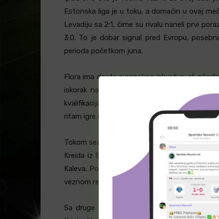
Estonska liga je u toku, a domaćin u ovaj meč
Levadiju sa 2:1, čime su rivalu naneli prvi po
3:0. To je dobar signal pred Evropu, posebn
perioda početkom juna.
Flora ima dosta evropskog iskustva, ali nikada
iskorak napravili su pre nekoliko sezona, ka
kvalifikacijama umeju da budu nezgodni, po
ritam igre i poznati uslovi.
Tokom sezone Flora je imala nekoliko važnih pr
Kreida iz Sigme Olomouc, Ilja Antonov iz Kure
Kaleva. Posebno su značajni povratak Kreide 
veznom redu.
Sa druge strane, bilo je i odlazaka koji nis