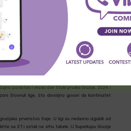
in, Nikita Mihhailov je otišao u Zemplin Michalovce, a
i Poom su najvažniji gubici, jer su to igrači koji su u
pi. Ipak, Flora je zadržala glavni napadački oslonac —
tima.
 sezoni, dok podršku u ofanzivi ima u Sergeiju Zenjovu,
aksinu. Flora možda nije najstabilnija defanzivno ove
 da kod kuće napravi problem svakom protivniku iz ovog
a nastupa pod imenom Iberia 1999, dolazi kao šampion
ačajno porastao i vezao dve titule prvaka Gruzije, 2024. i
oni Erovnuli lige, što dovoljno govori da kontinuitet
gruzijsko prvenstvo traje. U ligi su nedavno izgubili od
khte sa 2:1 i ostali na vrhu tabele. U Superkupu Gruzije