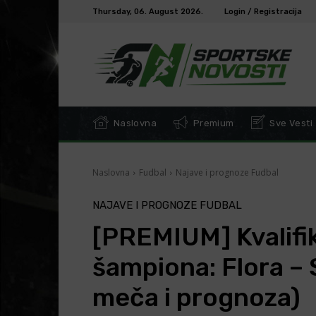
Thursday, 06. August 2026.
Login / Registracija
Naslovna
Premium
Sve Vesti
Naslovna
Fudbal
Najave i prognoze Fudbal
NAJAVE I PROGNOZE FUDBAL
[PREMIUM] Kvalifik
šampiona: Flora – 
meča i prognoza)