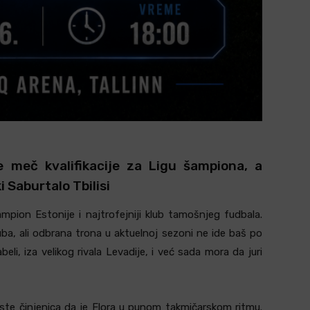
meč kvalifikacije za Ligu šampiona, a
i Saburtalo Tbilisi
mpion Estonije i najtrofejniji klub tamošnjeg fudbala.
 kluba, ali odbrana trona u aktuelnoj sezoni ne ide baš po
eli, iza velikog rivala Levadije, i već sada mora da juri
ste činjenica da je Flora u punom takmičarskom ritmu.