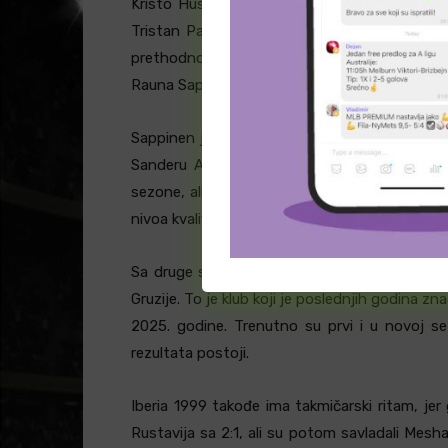
Kristo Hussar i Markus Poom su prešli u Trenč
Tristan Pajo u Pärnu Vaprus. Tougjas, Hussar 
prethodnom periodu imali ozbiljnu ulogu u eki
Rauna Sappinena, koji je i dalje prvo ime ovog 
Sappinen je najbolji strelac Flore u aktuelnoj
Sanderu Alamai, Tonyju Varjundu i Danilu Kur
sezone, ali napadački ima dovoljno kvaliteta
nivoa kvalifikacija.
Sa druge strane,
Saburtalo Tbilisi
, koji sad
Gruzije. To je klub koji je poslednjih godina zn
2025. godine. Trenutno su prvi i u novoj sez
rezultata postoji.
Iberia 1999 takođe ima takmičarski ritam, jer 
Rustavija sa 2:1, ali su potom savladali Mesha