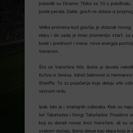
pobedili su Dinamo Tbilisi sa 1:0 u polufinalu, 
posle penala. Dakle, gosti ne dolaze iz prazno
Velika promena kod gostiju je dolazak novog
ekipu i do sada je imao promenljiv start, s
bude i prednost i mana: nova energija postoji
trenerom.
Što se transfera tiče, Iberia je dovela nekolik
Kutsia iz Veresa, Vahid Selimović iz Hermanns
Sheriffa. To su pojačanja koja deluju vrlo ozb
veznom redu.
Ipak, bilo je i značajnih odlazaka. Klub su nap
Iuri Tabatadze i Giorgi Tabatadze. Posebno su
koji su doneli novac kroz transfere, ali su 
svakom slučaju, Iberia deluje kao ekipa koja j