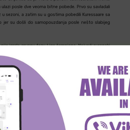
 ulazi posle dve veoma bitne pobede. Prvo su savladali
raz u sezoni, a zatim su u gostima pobedili Kuressaare sa
o jer su došli do samopouzdanja posle nešto slabijeg
 nije igrala grupnu fazu Lige šampiona. Najveći evropski
da su stigli do grupne faze Lige konferencija. Ipak, u
sebno kod kuće, gde im mnogo znači veštačka podloga,
omena u timu. Stigli su Taaniel Usta iz Kaleva, Vladislav
ssaarea, Matvei Jekimov iz FC Tallinna i Airon Kollo iz
i dolazak Antonova, jer donose iskustvo i stabilnost u
u za potcenjivanje. Erko Tougjas je otišao u Halmstad,