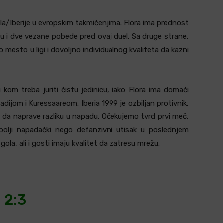
ala/Iberije u evropskim takmičenjima. Flora ima prednost
nu i dve vezane pobede pred ovaj duel. Sa druge strane,
o mesto u ligi i dovoljno individualnog kvaliteta da kazni
kom treba juriti čistu jedinicu, iako Flora ima domaći
jom i Kuressaareom. Iberia 1999 je ozbiljan protivnik,
u da naprave razliku u napadu. Očekujemo tvrd prvi meč,
bolji napadački nego defanzivni utisak u poslednjem
ola, ali i gosti imaju kvalitet da zatresu mrežu.
2:3