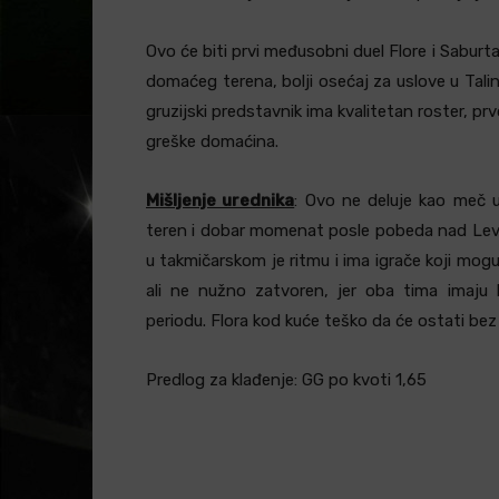
Ovo će biti prvi međusobni duel Flore i Saburt
domaćeg terena, bolji osećaj za uslove u Tali
gruzijski predstavnik ima kvalitetan roster, prv
greške domaćina.
Mišljenje urednika
: Ovo ne deluje kao meč u 
teren i dobar momenat posle pobeda nad Levadi
u takmičarskom je ritmu i ima igrače koji mog
ali ne nužno zatvoren, jer oba tima imaju 
periodu. Flora kod kuće teško da će ostati bez g
Predlog za klađenje: GG po kvoti 1,65