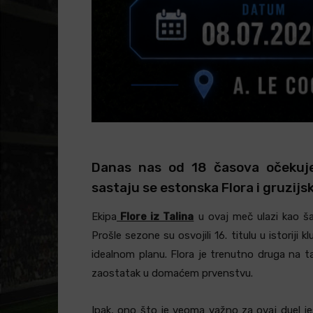
Danas nas od 18 časova očekuje 
sastaju se estonska Flora i gruzijsk
Ekipa
Flore iz Talina
u ovaj meč ulazi kao ša
Prošle sezone su osvojili 16. titulu u istoriji
idealnom planu. Flora je trenutno druga na tab
zaostatak u domaćem prvenstvu.
Ipak, ono što je veoma važno za ovaj duel je