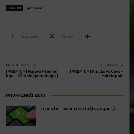
TAGOVI
premium
Facebook
Twitter
PRETHODNA VEST
SLEDEĆA VEST
[PREMIUM] Najava Premier
[PREMIUM] Knicks vs Cavs –
lige – 37. kolo (ponedeljak)
Martingale
POVEZANI ČLANCI
Transferi širom sveta (5. avgust)