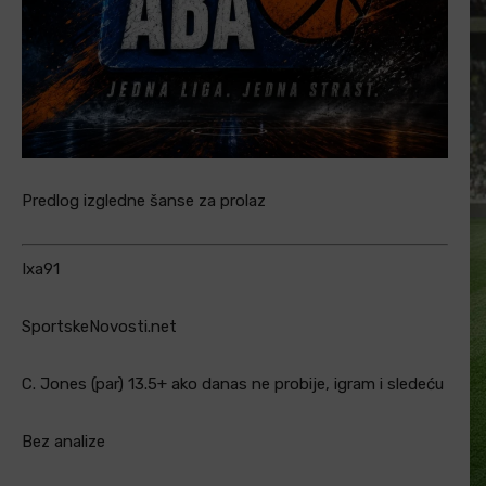
Predlog izgledne šanse za prolaz
Ixa91
SportskeNovosti.net
C. Jones (par) 13.5+ ako danas ne probije, igram i sledeću
Bez analize