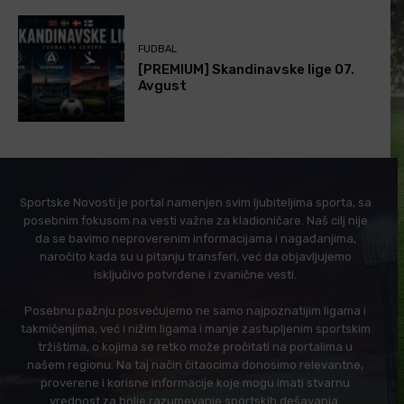
FUDBAL
[PREMIUM] Skandinavske lige 07.
Avgust
Sportske Novosti je portal namenjen svim ljubiteljima sporta, sa
posebnim fokusom na vesti važne za kladioničare. Naš cilj nije
da se bavimo neproverenim informacijama i nagađanjima,
naročito kada su u pitanju transferi, već da objavljujemo
isključivo potvrđene i zvanične vesti.
Posebnu pažnju posvećujemo ne samo najpoznatijim ligama i
takmičenjima, već i nižim ligama i manje zastupljenim sportskim
tržištima, o kojima se retko može pročitati na portalima u
našem regionu. Na taj način čitaocima donosimo relevantne,
proverene i korisne informacije koje mogu imati stvarnu
vrednost za bolje razumevanje sportskih dešavanja.