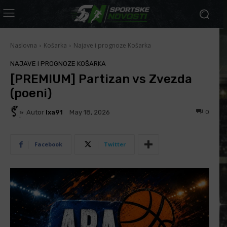
Naslovna
Košarka
Najave i prognoze Košarka
NAJAVE I PROGNOZE KOŠARKA
[PREMIUM] Partizan vs Zvezda
(poeni)
Autor
Ixa91
0
May 18, 2026
Facebook
Twitter