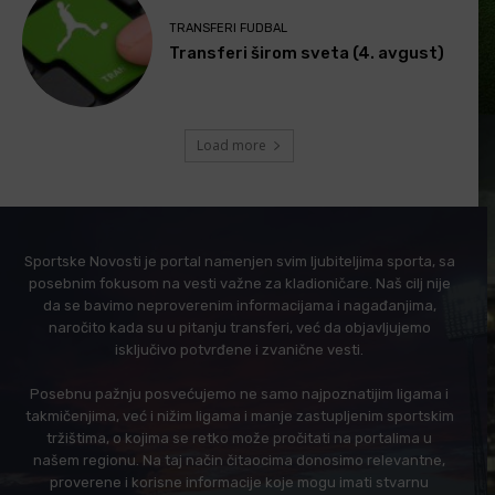
TRANSFERI FUDBAL
Transferi širom sveta (4. avgust)
Load more
Sportske Novosti je portal namenjen svim ljubiteljima sporta, sa
posebnim fokusom na vesti važne za kladioničare. Naš cilj nije
da se bavimo neproverenim informacijama i nagađanjima,
naročito kada su u pitanju transferi, već da objavljujemo
isključivo potvrđene i zvanične vesti.
Posebnu pažnju posvećujemo ne samo najpoznatijim ligama i
takmičenjima, već i nižim ligama i manje zastupljenim sportskim
tržištima, o kojima se retko može pročitati na portalima u
našem regionu. Na taj način čitaocima donosimo relevantne,
proverene i korisne informacije koje mogu imati stvarnu