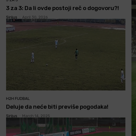
3 za 3: Da li ovde postoji reč o dogovoru?!
Sirijus
-
April 30, 2026
H2H FUDBAL
Deluje da neće biti previše pogodaka!
Sirijus
-
March 14, 2025