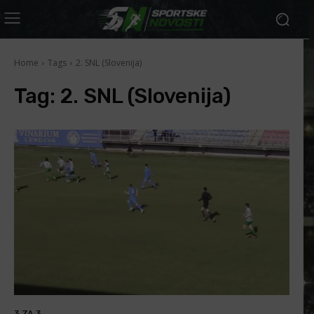
Home
Tags
2. SNL (Slovenija)
Tag:
2. SNL (Slovenija)
3 ZA 3