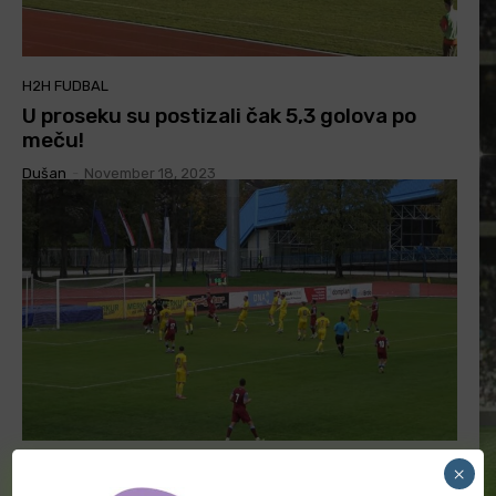
H2H FUDBAL
U proseku su postizali čak 5,3 golova po
meču!
Dušan
-
November 18, 2023
H2H FUDBAL
×