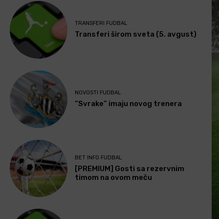
TRANSFERI FUDBAL
Transferi širom sveta (5. avgust)
NOVOSTI FUDBAL
“Svrake” imaju novog trenera
BET INFO FUDBAL
[PREMIUM] Gosti sa rezervnim
timom na ovom meču