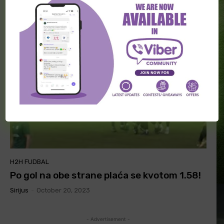
Triglav je u seriji od 6 pobeda nad ovim
protivnikom
Dušan
-
November 18, 2023
H2H FUDBAL
Po gol na obe strane plaća se kvotom 1.58!
Sirijus
-
October 20, 2023
- Advertisement -