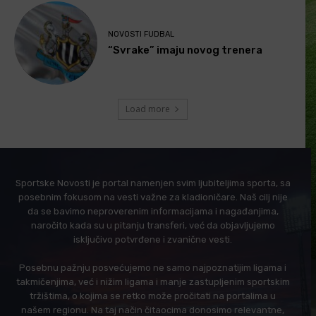
NOVOSTI FUDBAL
“Svrake” imaju novog trenera
Load more
Sportske Novosti je portal namenjen svim ljubiteljima sporta, sa
posebnim fokusom na vesti važne za kladioničare. Naš cilj nije
da se bavimo neproverenim informacijama i nagađanjima,
naročito kada su u pitanju transferi, već da objavljujemo
isključivo potvrđene i zvanične vesti.
Posebnu pažnju posvećujemo ne samo najpoznatijim ligama i
takmičenjima, već i nižim ligama i manje zastupljenim sportskim
tržištima, o kojima se retko može pročitati na portalima u
našem regionu. Na taj način čitaocima donosimo relevantne,