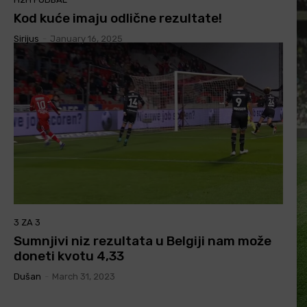
Kod kuće imaju odlične rezultate!
Sirijus
-
January 16, 2025
3 ZA 3
Sumnjivi niz rezultata u Belgiji nam može
doneti kvotu 4,33
Dušan
-
March 31, 2023