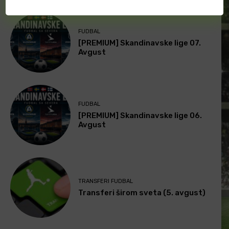
FUDBAL
[PREMIUM] Skandinavske lige 07.
Avgust
FUDBAL
[PREMIUM] Skandinavske lige 06.
Avgust
TRANSFERI FUDBAL
Transferi širom sveta (5. avgust)