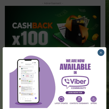
- Advertisement -
×
POSLEDNJE VESTI
FUDBAL
[PREMIUM] Latino kutak 07. Avgust