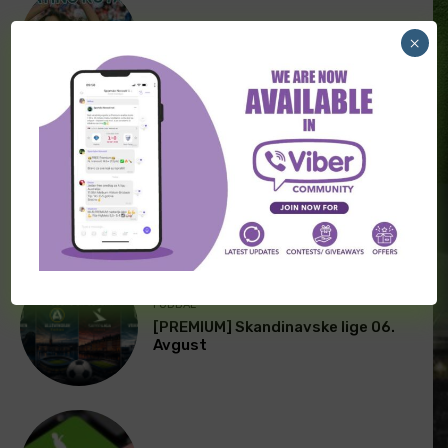
FUDBAL
×
[PREMIUM] Latino kutak 07. Avgust
FUDBAL
[PREMIUM] Skandinavske lige 07.
Avgust
FUDBAL
[PREMIUM] Skandinavske lige 06.
Avgust