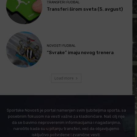
TRANSFERI FUDBAL
Transferi širom sveta (5. avgust)
NOVOSTI FUDBAL
“Svrake” imaju novog trenera
Load more
Sportske Novosti je portal namenjen svim ljubiteljima sporta, sa
posebnim fokusom na vesti važne za kladioničare. Naš cilj nije
da se bavimo neproverenim informacijama i nagađanjima,
naročito kada su u pitanju transferi, već da objavljujemo
isključivo potvrđene i zvanične vesti.