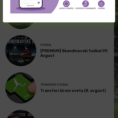
FUDBAL
[PREMIUM] Slavic football 09.
Avgust
FUDBAL
[PREMIUM] Skandinavski fudbal 09.
Avgust
TRANSFERI FUDBAL
Transferi širom sveta (8. avgust)