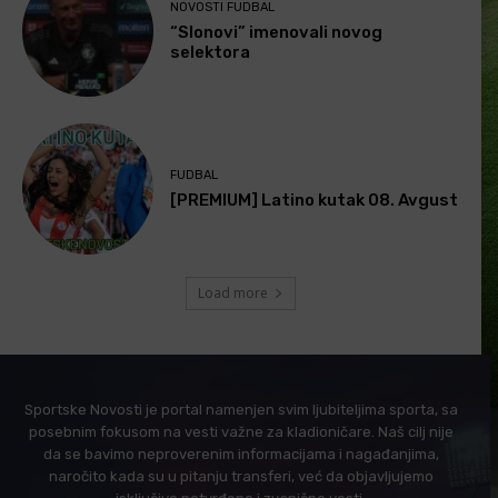
NOVOSTI FUDBAL
“Slonovi” imenovali novog
selektora
FUDBAL
[PREMIUM] Latino kutak 08. Avgust
Load more
Sportske Novosti je portal namenjen svim ljubiteljima sporta, sa
posebnim fokusom na vesti važne za kladioničare. Naš cilj nije
da se bavimo neproverenim informacijama i nagađanjima,
naročito kada su u pitanju transferi, već da objavljujemo