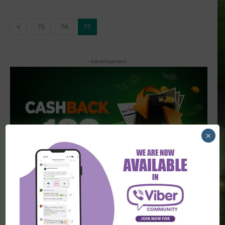
75
76
77
- Advertisement -
×
POSLEDNJE VESTI