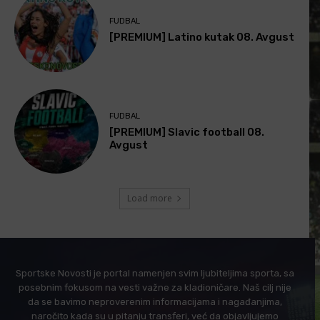
FUDBAL
[PREMIUM] Latino kutak 08. Avgust
FUDBAL
[PREMIUM] Slavic football 08.
Avgust
Load more
Sportske Novosti je portal namenjen svim ljubiteljima sporta, sa
posebnim fokusom na vesti važne za kladioničare. Naš cilj nije
da se bavimo neproverenim informacijama i nagađanjima,
naročito kada su u pitanju transferi, već da objavljujemo