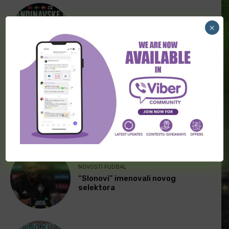
FUDBAL
×
[PREMIUM] Skandinavski fudbal 09.
Avgust
TRANSFERI FUDBAL
Transferi širom sveta (8. avgust)
NOVOSTI FUDBAL
“Slonovi” imenovali novog
selektora