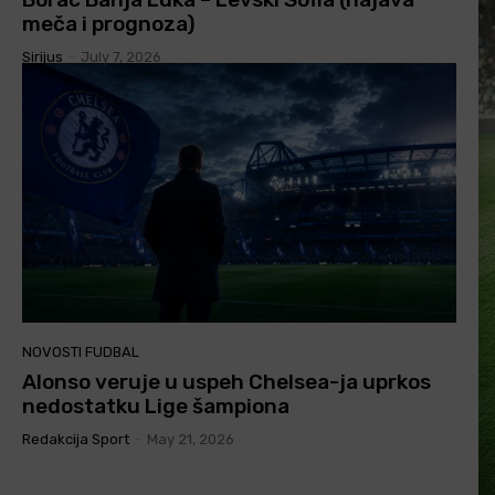
meča i prognoza)
Sirijus
-
July 7, 2026
NOVOSTI FUDBAL
Alonso veruje u uspeh Chelsea-ja uprkos
nedostatku Lige šampiona
Redakcija Sport
-
May 21, 2026