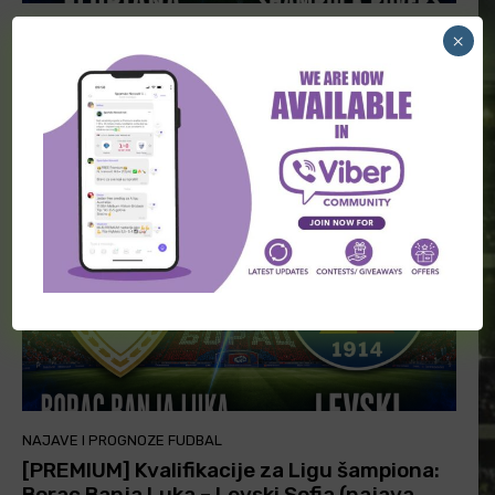
NAJAVE I PROGNOZE FUDBAL
×
[PREMIUM] Kvalifikacije za Ligu šampiona:
Floriana – Shamrock Rovers (najava meča i
prognoza)
Sirijus
-
July 7, 2026
NAJAVE I PROGNOZE FUDBAL
[PREMIUM] Kvalifikacije za Ligu šampiona:
Borac Banja Luka – Levski Sofia (najava