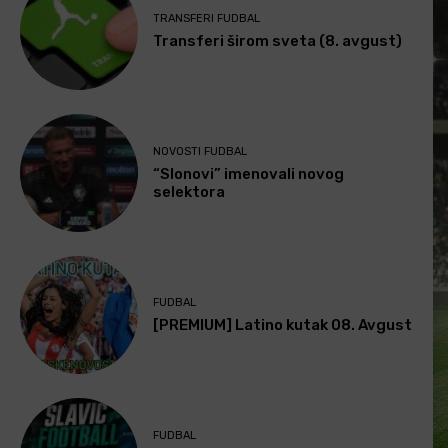
TRANSFERI FUDBAL
Transferi širom sveta (8. avgust)
NOVOSTI FUDBAL
“Slonovi” imenovali novog
selektora
FUDBAL
[PREMIUM] Latino kutak 08. Avgust
FUDBAL