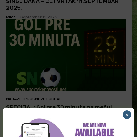
SINGL DANA – ČETVRTAK 11.SEPTEMBAR
2025.
Milos
-
September 11, 2025
NAJAVE I PROGNOZE FUDBAL
SPECIJAL: Gol pre 30 minuta na meču!
10.9.2025.
×
Milos
-
September 11, 2025