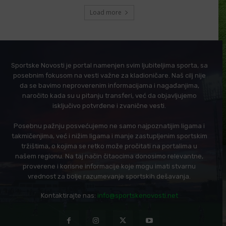
Load more
Sportske Novosti je portal namenjen svim ljubiteljima sporta, sa
posebnim fokusom na vesti važne za kladioničare. Naš cilj nije
da se bavimo neproverenim informacijama i nagađanjima,
naročito kada su u pitanju transferi, već da objavljujemo
isključivo potvrđene i zvanične vesti.
Posebnu pažnju posvećujemo ne samo najpoznatijim ligama i
takmičenjima, već i nižim ligama i manje zastupljenim sportskim
tržištima, o kojima se retko može pročitati na portalima u
našem regionu. Na taj način čitaocima donosimo relevantne,
proverene i korisne informacije koje mogu imati stvarnu
vrednost za bolje razumevanje sportskih dešavanja.
Kontaktirajte nas:
info@sportskenovosti.net