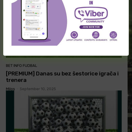
BET INFO FUDBAL
[PREMIUM] Danas su bez šestorice igrača i
trenera
Milos
-
September 10, 2025