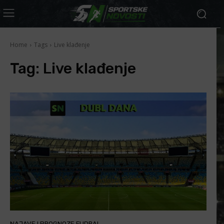
Home
Tags
Live klađenje
Tag:
Live klađenje
NAJAVE I PROGNOZE FUDBAL