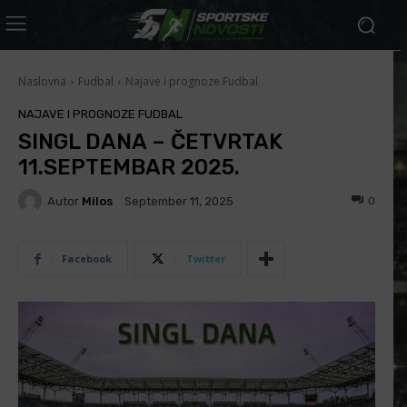
Naslovna
Fudbal
Najave i prognoze Fudbal
NAJAVE I PROGNOZE FUDBAL
SINGL DANA – ČETVRTAK
11.SEPTEMBAR 2025.
Autor
Milos
0
September 11, 2025
Facebook
Twitter