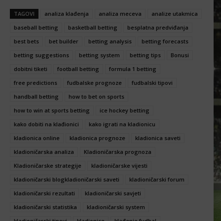
TAGOVI
analiza klađenja
analiza meceva
analize utakmica
baseball betting
basketball betting
besplatna predviđanja
best bets
bet builder
betting analysis
betting forecasts
betting suggestions
betting system
betting tips
Bonusi
dobitni tiketi
football betting
formula 1 betting
free predictions
fudbalske prognoze
fudbalski tipovi
handball betting
how to bet on sports
how to win at sports betting
ice hockey betting
kako dobiti na klađionici
kako igrati na kladionicu
kladionica online
kladionica prognoze
kladionica saveti
kladioničarska analiza
Kladioničarska prognoza
Kladioničarske strategije
kladioničarske vijesti
kladioničarski blogkladioničarski saveti
kladioničarski forum
kladioničarski rezultati
kladioničarski savjeti
kladioničarski statistika
kladioničarski system
kladioničarski tipovi
kladionice
klađenje fudbal