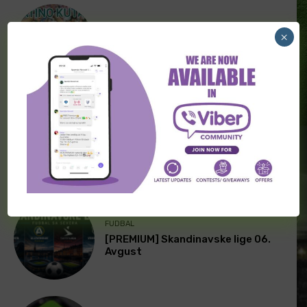
×
FUDBAL
[PREMIUM] Latino kutak 07. Avgust
FUDBAL
[PREMIUM] Skandinavske lige 07.
Avgust
FUDBAL
[PREMIUM] Skandinavske lige 06.
Avgust