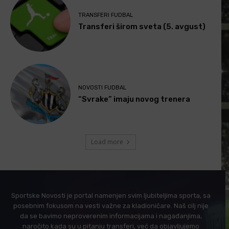
TRANSFERI FUDBAL
Transferi širom sveta (5. avgust)
NOVOSTI FUDBAL
“Svrake” imaju novog trenera
Load more
Sportske Novosti je portal namenjen svim ljubiteljima sporta, sa
posebnim fokusom na vesti važne za kladioničare. Naš cilj nije
da se bavimo neproverenim informacijama i nagađanjima,
naročito kada su u pitanju transferi, već da objavljujemo