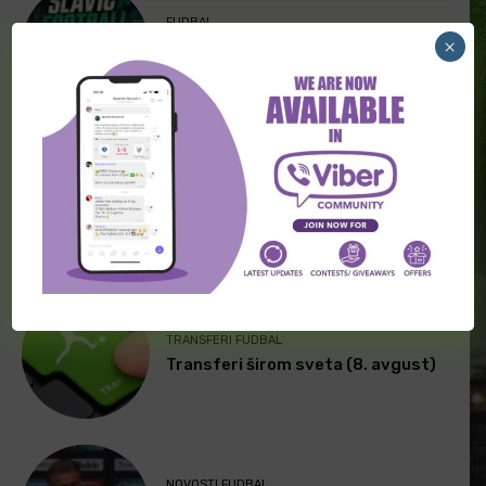
FUDBAL
×
[PREMIUM] Slavic football 09.
Avgust
FUDBAL
[PREMIUM] Skandinavski fudbal 09.
Avgust
TRANSFERI FUDBAL
Transferi širom sveta (8. avgust)
NOVOSTI FUDBAL