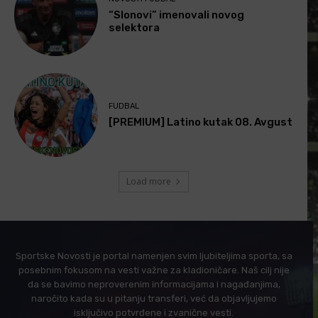
“Slonovi” imenovali novog
selektora
FUDBAL
[PREMIUM] Latino kutak 08. Avgust
Load more
Sportske Novosti je portal namenjen svim ljubiteljima sporta, sa
posebnim fokusom na vesti važne za kladioničare. Naš cilj nije
da se bavimo neproverenim informacijama i nagađanjima,
naročito kada su u pitanju transferi, već da objavljujemo
isključivo potvrđene i zvanične vesti.