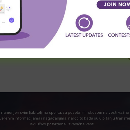
l namenjen svim ljubiteljima sporta, sa posebnim fokusom na vesti važne z
verenim informacijama i nagađanjima, naročito kada su u pitanju transfer
isključivo potvrđene i zvanične vesti.