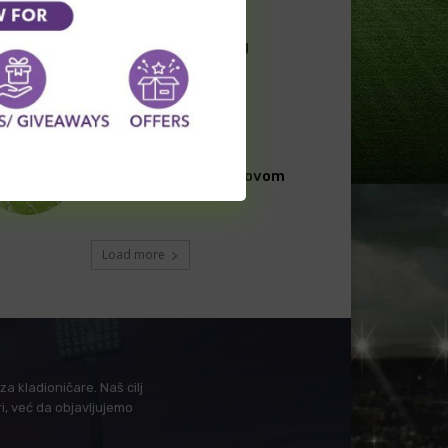
NOVOSTI FUDBAL
“Svrake” imaju novog
trenera
BET INFO FUDBAL
[PREMIUM] Gosti sa
rezervnim timom na ovom
meču
Load more
a kladioničare. Naš cilj
i, već da objavljujemo