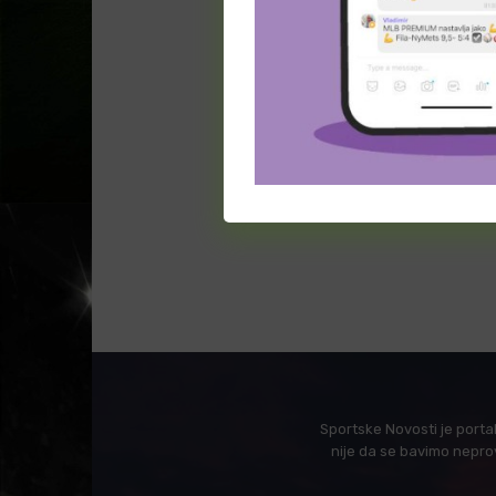
Sportske Novosti je porta
nije da se bavimo nepro