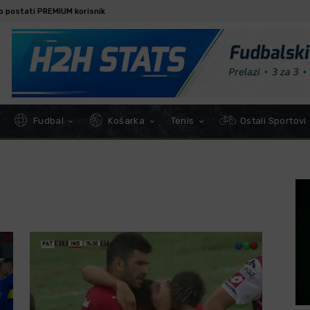
o postati PREMIUM korisnik
Fudbal
Košarka
Tenis
Ostali Sportovi