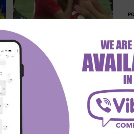
PO
H2H FUDBAL
U poslednje vreme u fokusu im je
samo odbrana!
Sirijus
-
June 27, 2022