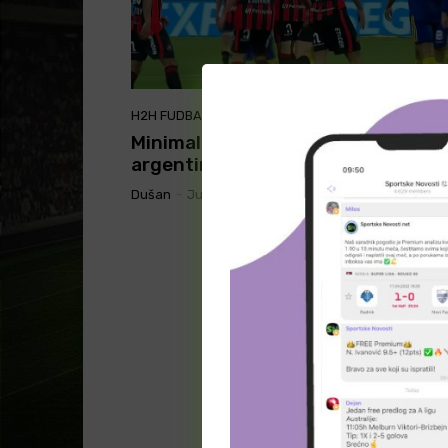
H2H FUDBAL
Minimalan broj golova na susretu
argentinskih ekipa?
Dušan
-
July 31, 2022