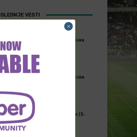
SLEDNJE VESTI
×
FUDBAL
[PREMIUM] Skandinavske
lige 07. Avgust
FUDBAL
[PREMIUM] Skandinavske
lige 06. Avgust
TRANSFERI FUDBAL
Transferi širom sveta (5.
avgust)